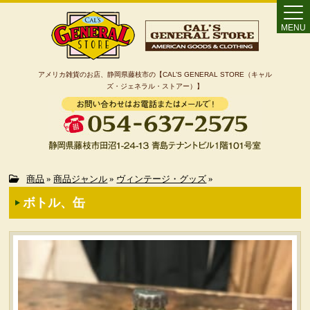
MENU
アメリカ雑貨のお店、静岡県藤枝市の【CAL’S GENERAL STORE（キャル
ズ・ジェネラル・ストアー）】
Home
商品
»
商品ジャンル
»
ヴィンテージ・グッズ
»
ボトル、缶
カート
特定商取引法に基づく表記
カテゴリー検索