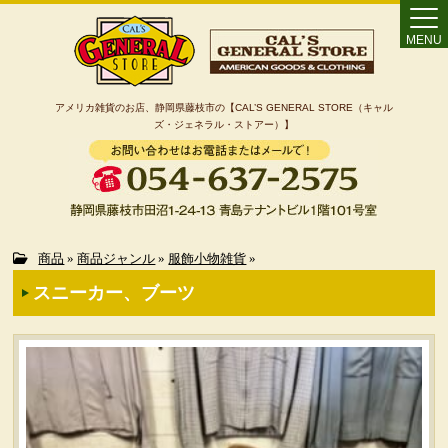
MENU
アメリカ雑貨のお店、静岡県藤枝市の【CAL’S GENERAL STORE（キャル
ズ・ジェネラル・ストアー）】
Home
商品
»
商品ジャンル
»
服飾小物雑貨
»
スニーカー、ブーツ
カート
特定商取引法に基づく表記
カテゴリー検索