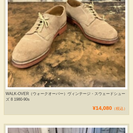
ヴィンテージ・グッズ
LIFE誌 企業広告切り抜き
ファイヤーキング他
コカコーラ・グッズ
カンパニー・グッズ
WALK-OVER（ウォークオーバー）ヴィンテージ・スウェードシュー
ズ 8 1980-90s
キャラクター・グッズ
¥14,080
（税込）
喫煙具