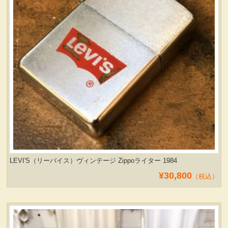
ヴィンテージ・グッズ
LIFE誌 企業広告切り抜き
ファイヤーキング他
コカコーラ・グッズ
カンパニー・グッズ
LEVI'S（リーバイス）ヴィンテージ Zippoライター 1984
¥30,800
キャラクター・グッズ
（税込）
喫煙具