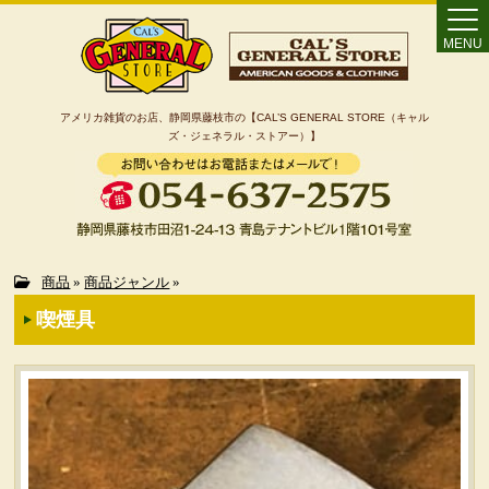
MENU
アメリカ雑貨のお店、静岡県藤枝市の【CAL’S GENERAL STORE（キャル
ズ・ジェネラル・ストアー）】
Home
商品
»
商品ジャンル
»
喫煙具
カート
特定商取引法に基づく表記
カテゴリー検索