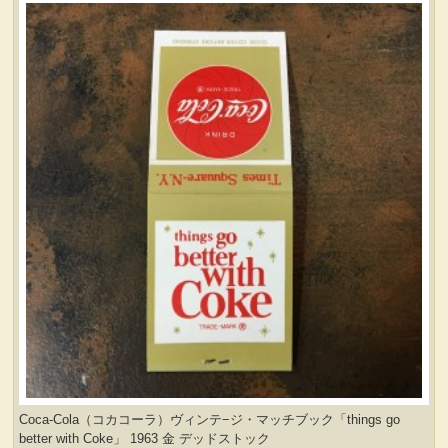
Coca-Cola（コカコーラ）ヴィンテ−ジ・マッチブック「things go
better with Coke」 1963 金 デッドストック