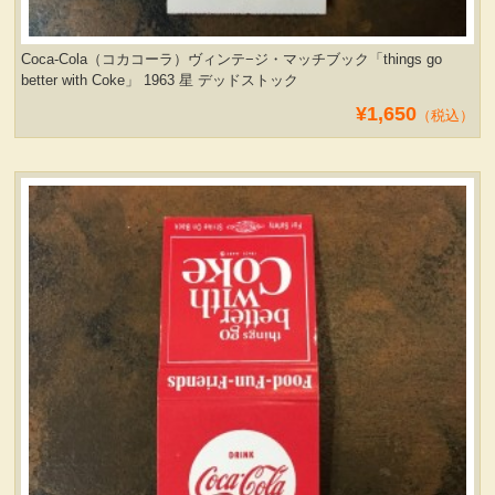
Coca-Cola（コカコーラ）ヴィンテ−ジ・マッチブック「things go
better with Coke」 1963 星 デッドストック
¥1,650
（税込）