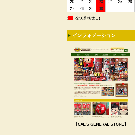
20
21
22
23
24
25
26
27
28
29
30
(
発送業務休日)
インフォメーション
【CAL'S GENERAL STORE】