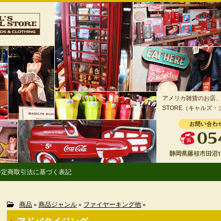
アメリカ雑貨のお店、静
STORE（キャルズ
特定商取引法に基づく表記
商品
»
商品ジャンル
»
ファイヤーキング他
»