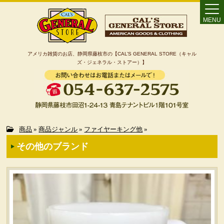
MENU
アメリカ雑貨のお店、静岡県藤枝市の【CAL’S GENERAL STORE（キャル
ズ・ジェネラル・ストアー）】
Home
商品
»
商品ジャンル
»
ファイヤーキング他
»
その他のブランド
カート
特定商取引法に基づく表記
カテゴリー検索