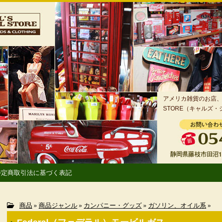
アメリカ雑貨のお店、静
STORE（キャルズ
特定商取引法に基づく表記
商品
»
商品ジャンル
»
カンパニー・グッズ
»
ガソリン、オイル系
»