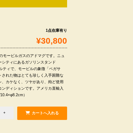
1点在庫有り
¥30,800
ラル）のモービルガスのアドマグです。ニュ
ーシティにあるガソリンスタンド
ノベルティで、モービルの象徴「ペガサ
トされた物はとても珍しく入手困難な
レ、カケなく、ツヤがあり、殆ど使用
コンディションです。アメリカ直輸入
.4×φ8.2cm）