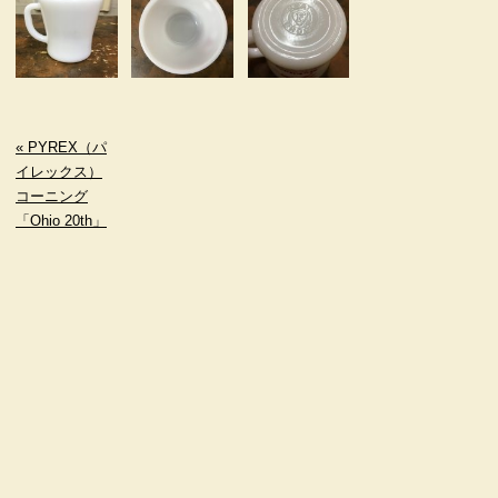
« PYREX（パ
イレックス）
コーニング
「Ohio 20th」