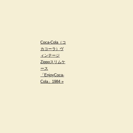
Coca-Cola（コ
カコーラ）ヴ
ィンテージ
Zippoスリムケ
ース
「EnjoyCoca-
Cola」1984 »