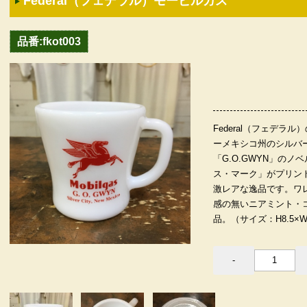
Federal（フェデラル）モービルガス
品番:fkot003
Federal（フェデ
ーメキシコ州のシルバ
「G.O.GWYN」の
ス・マーク」がプリン
激レアな逸品です。ワ
感の無いニアミント・
品。（サイズ：H8.5×W10