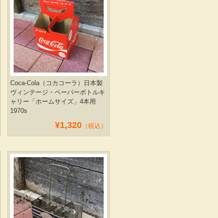
Coca-Cola（コカコーラ）日本製
ヴィンテージ・ペーパーボトルキ
ャリー「ホームサイズ」4本用
1970s
¥1,320
（税込）