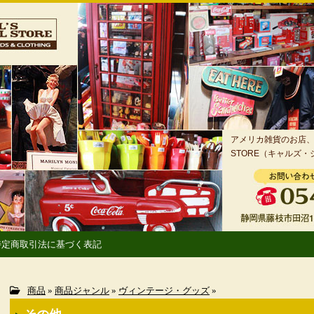
アメリカ雑貨のお店、静
STORE（キャルズ
特定商取引法に基づく表記
商品
»
商品ジャンル
»
ヴィンテージ・グッズ
»