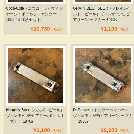
Coca-Cola（コカコーラ）ヴィン
GRAIN BELT BEER（グレインベ
テージ・ボトルプロテクター
ルト・ビール）ヴィンテ−ジ缶ピ
1938-48 10枚セット
アサー/オープナー 1960s
¥10,780
¥1,100
（税込）
（税込）
Hamm's Beer（ハムズ・ビール）
Dr.Pepper（ドクターペッパー）
ヴィンテ−ジ缶ピアサー/ボトルオ
ヴィンテ－ジ缶ピアサー/オープナ
ープナー 1970s
ー 1950s
¥1,100
¥2,200
（税込）
（税込）