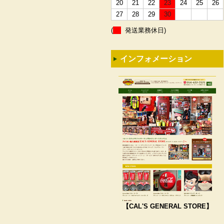
20
21
22
23
24
25
26
27
28
29
30
(
発送業務休日)
インフォメーション
【CAL'S GENERAL STORE】