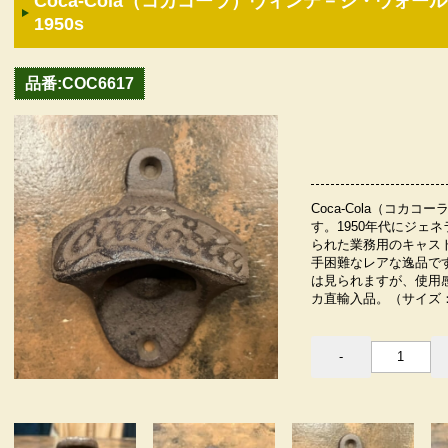
Coca-Cola（コカコーラ）ヴィンテ－ジ・ウォ
1950s
品番:COC6617
Coca-Cola（コカ
す。1950年代にジェ
られた業務用のキャス
手困難なレアな逸品で
は見られますが、使用
カ直輸入品。（サイズ：約