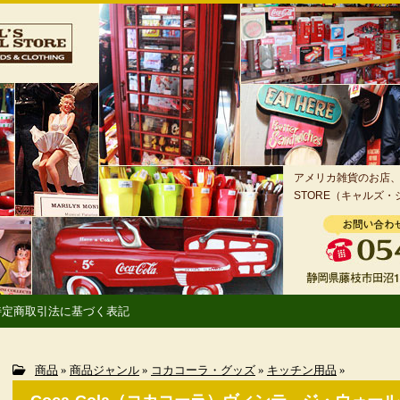
アメリカ雑貨のお店、静
STORE（キャルズ
特定商取引法に基づく表記
商品
»
商品ジャンル
»
コカコーラ・グッズ
»
キッチン用品
»