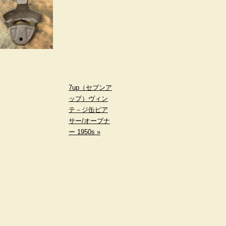
7up（セブンア
ップ）ヴィン
テ－ジ缶ピア
サー/オープナ
ー 1950s »