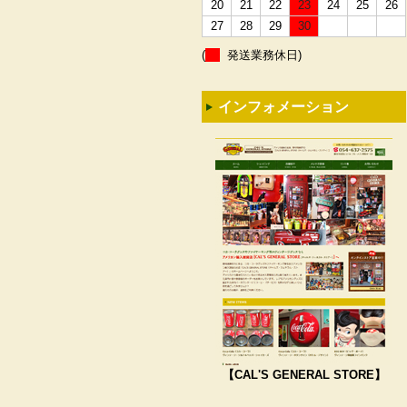
20
21
22
23
24
25
26
27
28
29
30
(
発送業務休日)
インフォメーション
【CAL'S GENERAL STORE】