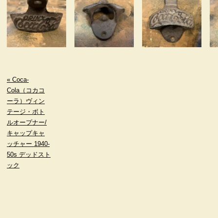
« Coca-
Cola（コカコ
ーラ）ヴィン
テージ・ボト
ルオープナー/
キャップキャ
ッチャー 1940-
50s デッドスト
ック