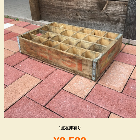
ヴィンテージ・グッズ
LIFE誌 企業広告切り抜き
ファイヤーキング他
コカコーラ・グッズ
カンパニー・グッズ
キャラクター・グッズ
喫煙具
1点在庫有り