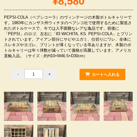
¥8,580
服飾小物雑貨
PEPSI-COLA（ペプシコーラ）のヴィンテージの木製ボトルキャリーで
す。1983年にカンザス州ウィチタのペプシコ社で使用するために製造さ
れたボトルケースで、今では入手困難なレアな逸品です。前後に
「PEPSI」のロゴ、左右に「83 WICHITA, KS. PEPSI-COLA」とプリン
トされています。アイアン部分にサビやユガミ、仕切りにワレ、全体に
スレキズやヨゴレ、プリントが薄くなっている等ありますが、木製のボ
トルキャリーは年々球数が減っていて価格が高騰しています。アメリカ
直輸入品。（サイズ：約H10×W46.5×D30cm）