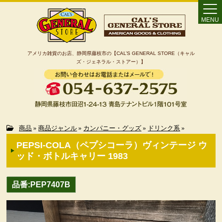
MENU
アメリカ雑貨のお店、静岡県藤枝市の【CAL’S GENERAL STORE（キャル
ズ・ジェネラル・ストアー）】
Home
商品
»
商品ジャンル
»
カンパニー・グッズ
»
ドリンク系
»
PEPSI-COLA（ペプシコーラ）ヴィンテージ ウ
カート
ッド・ボトルキャリー 1983
特定商取引法に基づく表記
品番:PEP7407B
カテゴリー検索