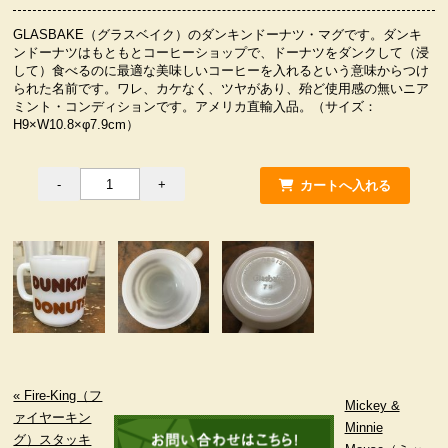
服飾小物雑貨
GLASBAKE（グラスベイク）のダンキンドーナツ・マグです。ダンキ
ンドーナツはもともとコーヒーショップで、ドーナツをダンクして（浸
して）食べるのに最適な美味しいコーヒーを入れるという意味からつけ
られた名前です。ワレ、カケなく、ツヤがあり、殆ど使用感の無いニア
ミント・コンディションです。アメリカ直輸入品。（サイズ：
H9×W10.8×φ7.9cm）
« Fire-King（フ
Mickey &
ァイヤーキン
Minnie
グ）スタッキ