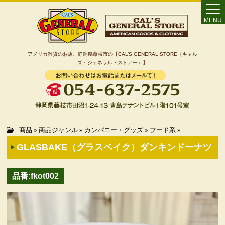
MENU
アメリカ雑貨のお店、静岡県藤枝市の【CAL’S GENERAL STORE（キャル
ズ・ジェネラル・ストアー）】
Home
商品
»
商品ジャンル
»
カンパニー・グッズ
»
フード系
»
GLASBAKE（グラスベイク）ダンキンドーナツ
カート
品番:fkot002
特定商取引法に基づく表記
カテゴリー検索