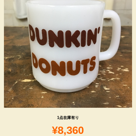
ヴィンテージ・グッズ
LIFE誌 企業広告切り抜き
ファイヤーキング他
コカコーラ・グッズ
カンパニー・グッズ
キャラクター・グッズ
1点在庫有り
喫煙具
¥8,360