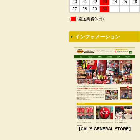
20
21
22
23
24
25
26
27
28
29
30
(
発送業務休日)
インフォメーション
【CAL'S GENERAL STORE】