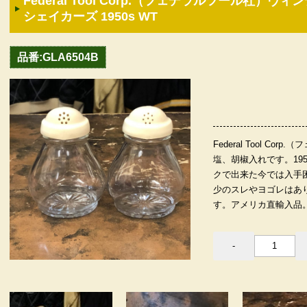
Federal Tool Corp.（フェデラルツール社）
シェイカーズ 1950s WT
品番:GLA6504B
Federal Tool C
塩、胡椒入れです。19
クで出来た今では入手
少のスレやヨゴレはあ
す。アメリカ直輸入品。（