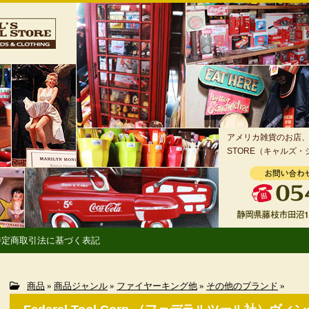
アメリカ雑貨のお店、静
STORE（キャルズ
特定商取引法に基づく表記
商品
»
商品ジャンル
»
ファイヤーキング他
»
その他のブランド
»