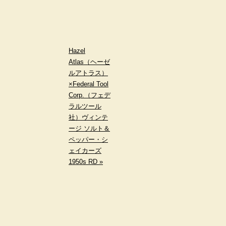
Hazel
Atlas（ヘーゼ
ルアトラス）
×Federal Tool
Corp.（フェデ
ラルツール
社）ヴィンテ
ージ ソルト＆
ペッパー・シ
ェイカーズ
1950s RD »