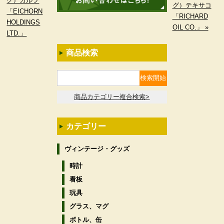
グ）ガルフ
グ）テキサコ
「EICHORN
「RICHARD
HOLDINGS
OIL CO.」 »
LTD.」
商品検索
商品カテゴリー複合検索>
カテゴリー
ヴィンテージ・グッズ
時計
看板
玩具
グラス、マグ
ボトル、缶