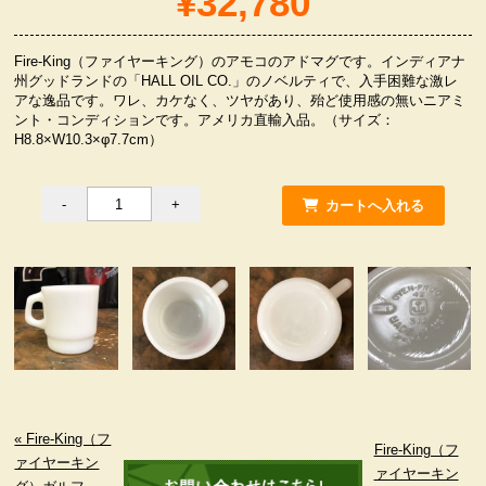
¥32,780
服飾小物雑貨
Fire-King（ファイヤーキング）のアモコのアドマグです。インディアナ
州グッドランドの「HALL OIL CO.」のノベルティで、入手困難な激レ
アな逸品です。ワレ、カケなく、ツヤがあり、殆ど使用感の無いニアミ
ント・コンディションです。アメリカ直輸入品。（サイズ：
H8.8×W10.3×φ7.7cm）
« Fire-King（フ
Fire-King（フ
ァイヤーキン
ァイヤーキン