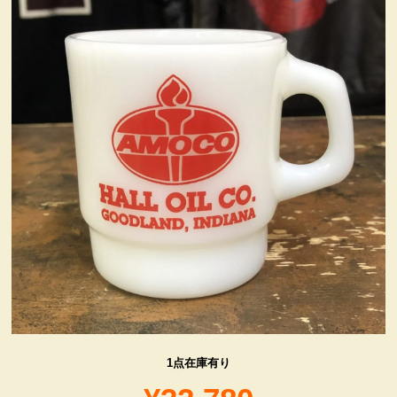
ヴィンテージ・グッズ
LIFE誌 企業広告切り抜き
ファイヤーキング他
コカコーラ・グッズ
カンパニー・グッズ
キャラクター・グッズ
喫煙具
1点在庫有り