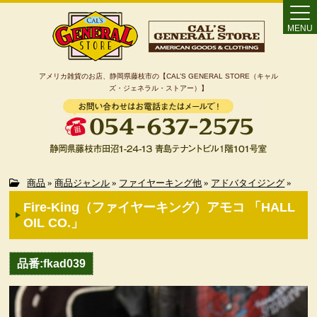
MENU
アメリカ雑貨のお店、静岡県藤枝市の【CAL’S GENERAL STORE（キャル
ズ・ジェネラル・ストアー）】
Home
商品
»
商品ジャンル
»
ファイヤーキング他
»
アドバタイジング
»
Fire-King（ファイヤーキング）アモコ 「HALL
カート
OIL CO.」
特定商取引法に基づく表記
品番:fkad039
カテゴリー検索