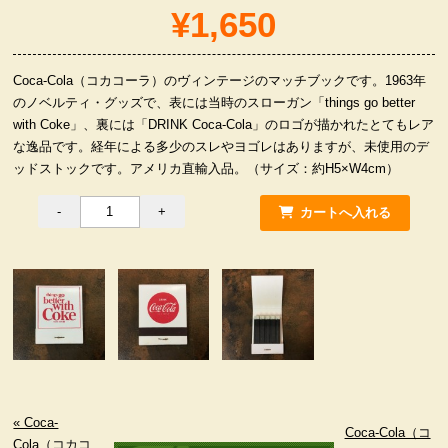
¥1,650
服飾小物雑貨
Coca-Cola（コカコーラ）のヴィンテージのマッチブックです。1963年
のノベルティ・グッズで、表には当時のスローガン「things go better
with Coke」、裏には「DRINK Coca-Cola」のロゴが描かれたとてもレア
な逸品です。経年による多少のスレやヨゴレはありますが、未使用のデ
ッドストックです。アメリカ直輸入品。（サイズ：約H5×W4cm）
« Coca-
Coca-Cola（コ
Cola（コカコ