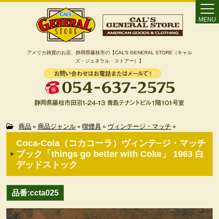
MENU
アメリカ雑貨のお店、静岡県藤枝市の【CAL’S GENERAL STORE（キャル
ズ・ジェネラル・ストアー）】
Home
商品
»
商品ジャンル
»
喫煙具
»
ヴィンテージ・マッチ
»
Coca-Cola（コカコーラ）ヴィンテ−ジ・マッチ
カート
ブック「things go better with Coke」 1963 白
デッドストック
特定商取引法に基づく表記
品番:ccta025
カテゴリー検索