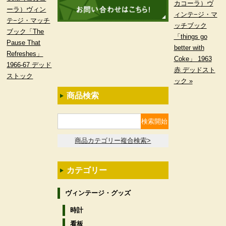
カコーラ）ヴ
ーラ）ヴィン
ィンテ−ジ・マ
テ−ジ・マッチ
ッチブック
ブック「The
「things go
Pause That
better with
Refreshes」
Coke」 1963
1966-67 デッド
赤 デッドスト
ストック
ック »
商品検索
商品カテゴリー複合検索>
カテゴリー
ヴィンテージ・グッズ
時計
看板