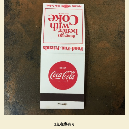
ヴィンテージ・グッズ
LIFE誌 企業広告切り抜き
ファイヤーキング他
コカコーラ・グッズ
カンパニー・グッズ
キャラクター・グッズ
喫煙具
1点在庫有り