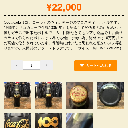
¥22,000
服飾小物雑貨
Coca-Cola（コカコーラ）のヴィンテージのフロスティ・ボトルです。
1986年に「コカコーラ生誕100周年」を記念して関係者のみに配られた
曇りガラスで出来たボトルで、入手困難なとてもレアな逸品です。曇り
ガラスで作られたボトルは世界でも他には無い為、海外では10万円以上
の高値で取引されています。保管時に付いたと思われる細かいスレ等あ
りますが、未開封のデッドストックです。（サイズ：約H19.5×Ｗ6cm）