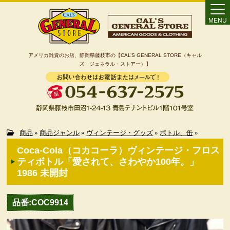
MENU
アメリカ雑貨のお店、静岡県藤枝市の【CAL’S GENERAL STORE（キャル
ズ・ジェネラル・ストアー）】
Home
商品
»
商品ジャンル
»
ヴィンテージ・グッズ
»
ボトル、缶
»
Coca-Cola（コカコーラ）ヴィンテージ・フロス
カート
ティボトル「愛されて、さわやか100年。」
1986 未開封
特定商取引法に基づく表記
品番:COC9914
カテゴリー検索