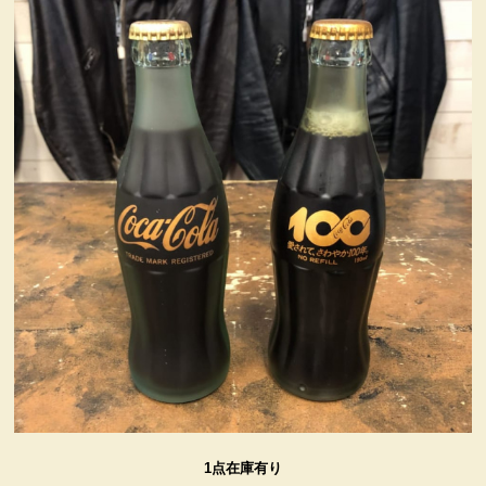
ヴィンテージ・グッズ
LIFE誌 企業広告切り抜き
ファイヤーキング他
コカコーラ・グッズ
カンパニー・グッズ
キャラクター・グッズ
喫煙具
1点在庫有り