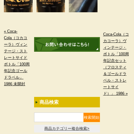
« Coca-
Coca-Cola（コ
Cola（コカコ
カコーラ）ヴ
ーラ）ヴィン
ィンテージ・
テージ・スト
ボトル「100周
レートサイド
年記念セット
ボトル「100周
（フロスティ
年記念ゴール
＆ゴールドラ
ドラベル」
ベル・ストレ
1986 未開封
ートサイ
ド）」 1986 »
商品検索
商品カテゴリー複合検索>