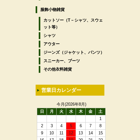
服飾小物雑貨
カットソー（T－シャツ、スウェ
ット等）
シャツ
アウター
ジーンズ（ジャケット、パンツ）
スニーカー、ブーツ
その他衣料雑貨
営業日カレンダー
今月(2026年8月)
日
月
火
水
木
金
土
1
2
3
4
5
6
7
8
9
10
11
12
13
14
15