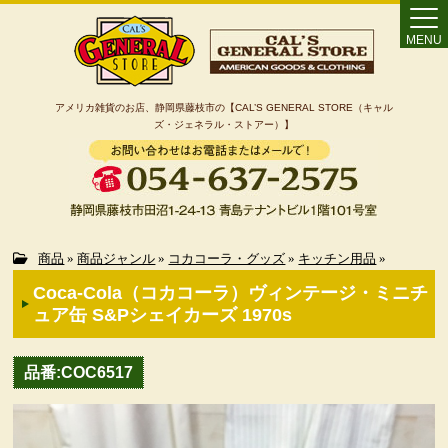
MENU
アメリカ雑貨のお店、静岡県藤枝市の【CAL’S GENERAL STORE（キャル
ズ・ジェネラル・ストアー）】
Home
商品
»
商品ジャンル
»
コカコーラ・グッズ
»
キッチン用品
»
Coca-Cola（コカコーラ）ヴィンテージ・ミニチ
カート
ュア缶 S&Pシェイカーズ 1970s
特定商取引法に基づく表記
品番:COC6517
カテゴリー検索