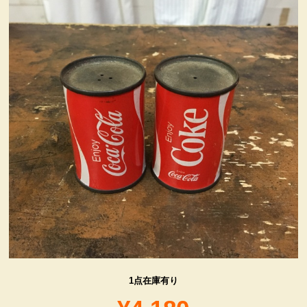
ヴィンテージ・グッズ
LIFE誌 企業広告切り抜き
ファイヤーキング他
コカコーラ・グッズ
カンパニー・グッズ
キャラクター・グッズ
喫煙具
1点在庫有り