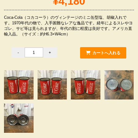
¥4,180
服飾小物雑貨
Coca-Cola（コカコーラ）のヴィンテージのミニ缶型塩、胡椒入れで
す。1970年代の物で、入手困難なレアな逸品です。経年によるスレやヨ
ゴレ、サビ等は見られますが、年代の割に程度は良好です。アメリカ直
輸入品。（サイズ：約H6.3×W4cm）