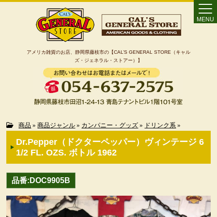
MENU
アメリカ雑貨のお店、静岡県藤枝市の【CAL’S GENERAL STORE（キャル
ズ・ジェネラル・ストアー）】
Home
商品
»
商品ジャンル
»
カンパニー・グッズ
»
ドリンク系
»
Dr.Pepper（ドクターペッパー）ヴィンテージ 6
カート
1/2 FL. OZS. ボトル 1962
特定商取引法に基づく表記
品番:DOC9905B
カテゴリー検索