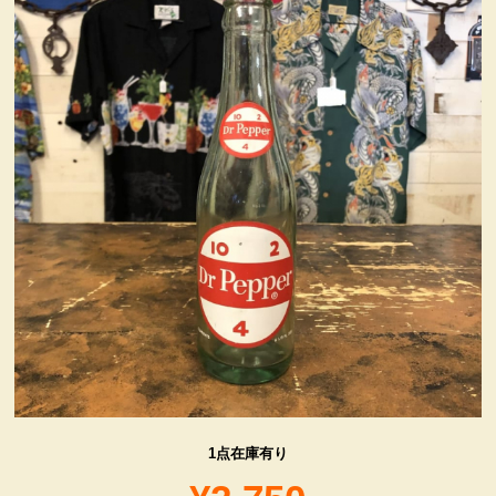
ヴィンテージ・グッズ
LIFE誌 企業広告切り抜き
ファイヤーキング他
コカコーラ・グッズ
カンパニー・グッズ
キャラクター・グッズ
喫煙具
1点在庫有り