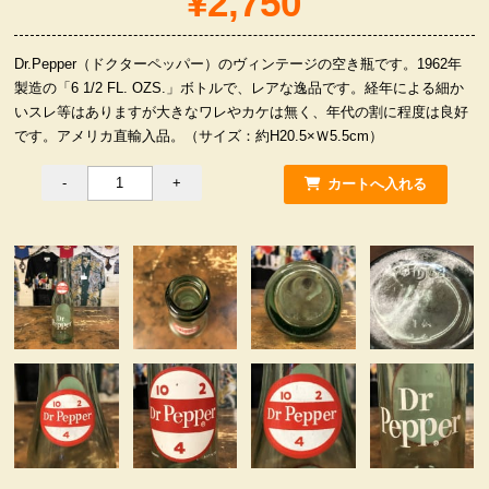
¥2,750
服飾小物雑貨
Dr.Pepper（ドクターペッパー）のヴィンテージの空き瓶です。1962年
製造の「6 1/2 FL. OZS.」ボトルで、レアな逸品です。経年による細か
いスレ等はありますが大きなワレやカケは無く、年代の割に程度は良好
です。アメリカ直輸入品。（サイズ：約H20.5×Ｗ5.5cm）