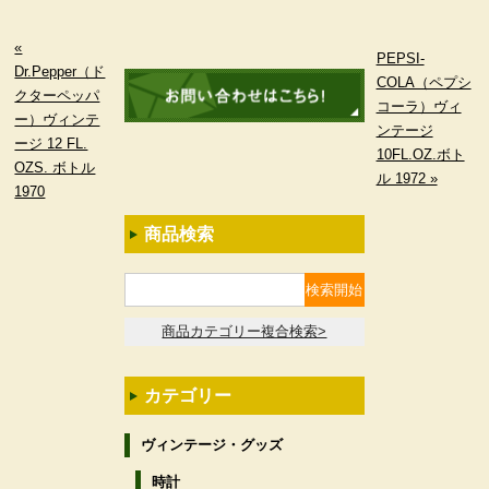
«
PEPSI-
Dr.Pepper（ド
COLA（ペプシ
クターペッパ
コーラ）ヴィ
ー）ヴィンテ
ンテージ
ージ 12 FL.
10FL.OZ.ボト
OZS. ボトル
ル 1972 »
1970
商品検索
商品カテゴリー複合検索>
カテゴリー
ヴィンテージ・グッズ
時計