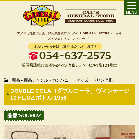
MENU
アメリカ雑貨のお店、静岡県藤枝市の【CAL’S GENERAL STORE（キャル
ズ・ジェネラル・ストアー）】
Home
商品
»
商品ジャンル
»
カンパニー・グッズ
»
ドリンク系
»
DOUBLE COLA（ダブルコーラ）ヴィンテージ
カート
10 FL.OZ.ボトル 1958
特定商取引法に基づく表記
品番:SOD9922
カテゴリー検索