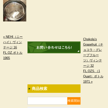
« NEHI（ニー
Chokola’s
ハイ）ヴィン
Grapefruit（チ
テージ 16
ョコラ・グレ
FL.OZ.ボトル
ープフルー
1965
ツ）ヴィンテ
ージ 32
FL.OZS.（1
Quart）ボトル
1971 »
商品検索