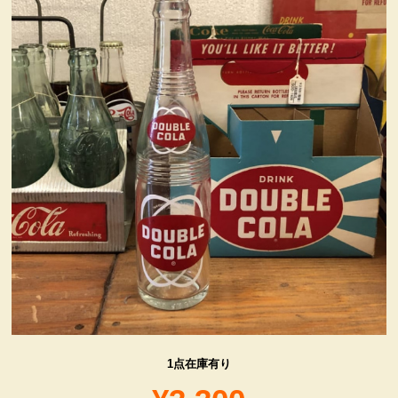
ヴィンテージ・グッズ
LIFE誌 企業広告切り抜き
ファイヤーキング他
コカコーラ・グッズ
カンパニー・グッズ
キャラクター・グッズ
喫煙具
1点在庫有り