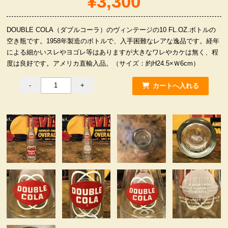
¥3,300
服飾小物雑貨
DOUBLE COLA（ダブルコーラ）のヴィンテージの10 FL.OZ.ボトルの
空き瓶です。1958年製造のボトルで、入手困難なレアな逸品です。経年
による細かいスレやヨゴレ等はありますが大きなワレやカケは無く、程
度は良好です。アメリカ直輸入品。（サイズ：約H24.5×Ｗ6cm）