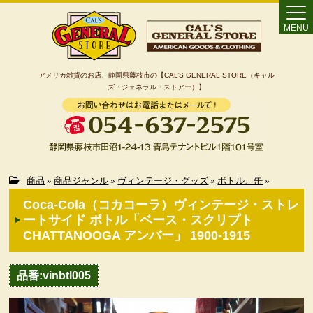
MENU
アメリカ雑貨のお店、静岡県藤枝市の【CAL’S GENERAL STORE（キャル
ズ・ジェネラル・ストアー）】
Home
商品
»
商品ジャンル
»
ヴィンテージ・グッズ
»
ボトル、缶
»
Coca-Cola（コカコーラ）ヴィンテージ・ストレ
カート
ートサイド ボトル「ベース・スクリプト
CHATTANOOGA アンバー」 1900-1915
特定商取引法に基づく表記
品番:vinbtl005
カテゴリー検索