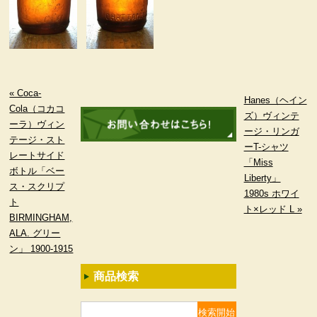
« Coca-
Hanes（ヘイン
Cola（コカコ
ズ）ヴィンテ
ーラ）ヴィン
ージ・リンガ
テージ・スト
ーT-シャツ
レートサイド
「Miss
ボトル「ベー
Liberty」
ス・スクリプ
1980s ホワイ
ト
ト×レッド L »
BIRMINGHAM,
ALA. グリー
ン」 1900-1915
商品検索