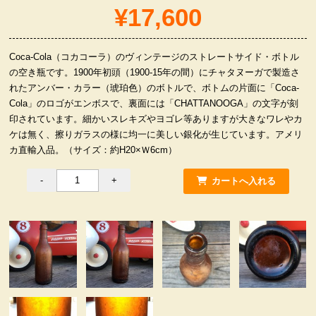
¥17,600
服飾小物雑貨
Coca-Cola（コカコーラ）のヴィンテージのストレートサイド・ボトル
の空き瓶です。1900年初頭（1900-15年の間）にチャタヌーガで製造さ
れたアンバー・カラー（琥珀色）のボトルで、ボトムの片面に「Coca-
Cola」のロゴがエンボスで、裏面には「CHATTANOOGA」の文字が刻
印されています。細かいスレキズやヨゴレ等ありますが大きなワレやカ
ケは無く、擦りガラスの様に均一に美しい銀化が生じています。アメリ
カ直輸入品。（サイズ：約H20×Ｗ6cm）