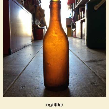
ヴィンテージ・グッズ
LIFE誌 企業広告切り抜き
ファイヤーキング他
コカコーラ・グッズ
カンパニー・グッズ
キャラクター・グッズ
喫煙具
1点在庫有り