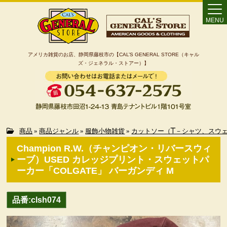
MENU
アメリカ雑貨のお店、静岡県藤枝市の【CAL’S GENERAL STORE（キャル
ズ・ジェネラル・ストアー）】
Home
商品
»
商品ジャンル
»
服飾小物雑貨
»
カットソー（T－シャツ、スウ
Champion R.W.（チャンピオン・リバースウィ
カート
ーブ）USED カレッジプリント・スウェットパ
ーカー「COLGATE」 バーガンディ M
特定商取引法に基づく表記
品番:clsh074
カテゴリー検索