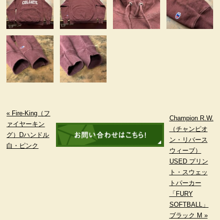
« Fire-King（フ
Champion R.W.
ァイヤーキン
（チャンピオ
グ）Dハンドル
ン・リバース
白・ピンク
ウィーブ）
USED プリン
ト・スウェッ
トパーカー
「FURY
SOFTBALL」
ブラック M »