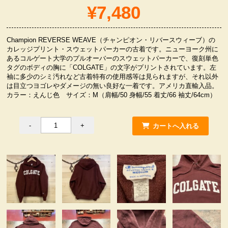
¥7,480
服飾小物雑貨
Champion REVERSE WEAVE（チャンピオン・リバースウィーブ）の
カレッジプリント・スウェットパーカーの古着です。ニューヨーク州に
あるコルゲート大学のプルオーバーのスウェットパーカーで、復刻単色
タグのボディの胸に「COLGATE」の文字がプリントされています。左
袖に多少のシミ汚れなど古着特有の使用感等は見られますが、それ以外
は目立つヨゴレやダメージの無い良好な一着です。アメリカ直輸入品。
カラー：えんじ色 サイズ：M（肩幅/50 身幅/55 着丈/66 袖丈/64cm）