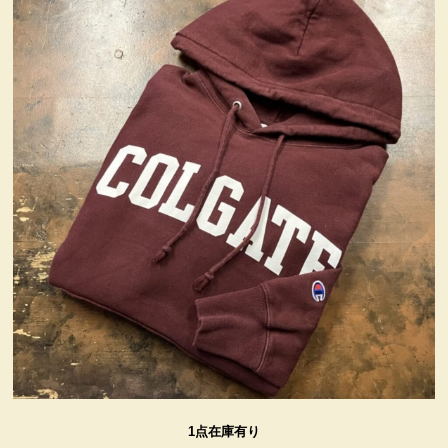
ヴィンテージ・グッズ
LIFE誌 企業広告切り抜き
ファイヤーキング他
コカコーラ・グッズ
カンパニー・グッズ
キャラクター・グッズ
喫煙具
1点在庫有り