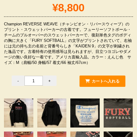
¥8,800
服飾小物雑貨
Champion REVERSE WEAVE（チャンピオン・リバースウィーブ）の
プリント・スウェットパーカーの古着です。フューリーソフトボール・
チームのプルオーバーのスウェットパーカーで、復刻単色タグのボディ
の胸に大きく「FURY SOFTBALL」の文字がプリントされていて、右袖
には元の持ち主の名前と背番号らしき「KAIDEN 9」の文字が刺繍され
た逸品です。古着特有の使用感等は見られますが、目立つヨゴレやダメ
ージの無い良好な一着です。アメリカ直輸入品。カラー：えんじ色 サ
イズ：M（肩幅/50 身幅/57 着丈/66 袖丈/67cm）