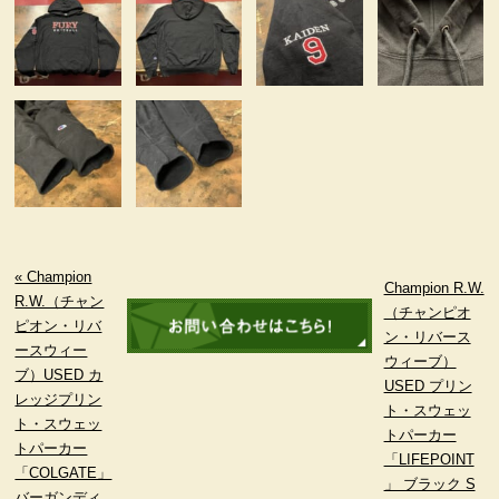
« Champion
Champion R.W.
R.W.（チャン
（チャンピオ
ピオン・リバ
ン・リバース
ースウィー
ウィーブ）
ブ）USED カ
USED プリン
レッジプリン
ト・スウェッ
ト・スウェッ
トパーカー
トパーカー
「LIFEPOINT
「COLGATE」
」 ブラック S
バーガンディ