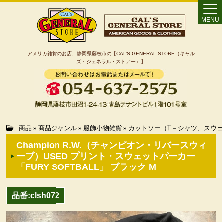
MENU
アメリカ雑貨のお店、静岡県藤枝市の【CAL’S GENERAL STORE（キャル
ズ・ジェネラル・ストアー）】
Home
商品
»
商品ジャンル
»
服飾小物雑貨
»
カットソー（T－シャツ、スウ
Champion R.W.（チャンピオン・リバースウィ
カート
ーブ）USED プリント・スウェットパーカー
「FURY SOFTBALL」 ブラック M
特定商取引法に基づく表記
品番:clsh072
カテゴリー検索