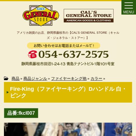
MENU
アメリカ雑貨のお店、静岡県藤枝市の【CAL’S GENERAL STORE（キャル
ズ・ジェネラル・ストアー）】
Home
商品
»
商品ジャンル
»
ファイヤーキング他
»
カラー
»
Fire-King（ファイヤーキング）Dハンドル 白・
カート
ピンク
特定商取引法に基づく表記
品番:fkcl007
カテゴリー検索