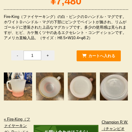
¥7,480
服飾小物雑貨
Fire-King（ファイヤーキング）の白・ピンクのＤハンドル・マグです。
ホワイトＤハンドル・マグの下部にピンクでペイントが施され、リムが
ゴールドに塗装された上品なマグカップです。多少の使用感は見られま
すが、ヒビ、カケ無くツヤのあるエクセレント・コンディションです。
アメリカ直輸入品。（サイズ：H8.5×W10.4×φ8.2）
« Fire-King（フ
Champion R.W.
ァイヤーキン
（チャンピオ