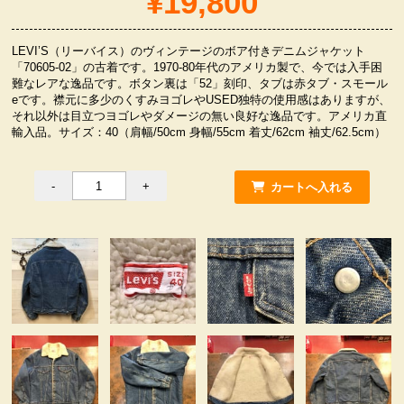
¥19,800
服飾小物雑貨
LEVI’S（リーバイス）のヴィンテージのボア付きデニムジャケット
「70605-02」の古着です。1970-80年代のアメリカ製で、今では入手困
難なレアな逸品です。ボタン裏は「52」刻印、タブは赤タブ・スモール
eです。襟元に多少のくすみヨゴレやUSED独特の使用感はありますが、
それ以外は目立つヨゴレやダメージの無い良好な逸品です。アメリカ直
輸入品。サイズ：40（肩幅/50cm 身幅/55cm 着丈/62cm 袖丈/62.5cm）