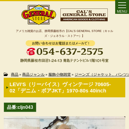
MENU
アメリカ雑貨のお店、静岡県藤枝市の【CAL’S GENERAL STORE（キャル
ズ・ジェネラル・ストアー）】
Home
商品
»
商品ジャンル
»
服飾小物雑貨
»
ジーンズ（ジャケット、パンツ
LEVI’S（リーバイス）ヴィンテージ 70605-
カート
02「デニム・ボアJKT」1970-80s 40inch
特定商取引法に基づく表記
品番:cljn043
カテゴリー検索