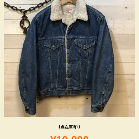
ヴィンテージ・グッズ
LIFE誌 企業広告切り抜き
ファイヤーキング他
コカコーラ・グッズ
カンパニー・グッズ
キャラクター・グッズ
喫煙具
1点在庫有り