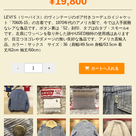
¥19,800
服飾小物雑貨
LEVI’S（リーバイス）のヴィンテージのボア付きコーデュロイジャケッ
ト「70605-15」の古着です。1970年代のアメリカ製で、今では入手困難
なレアな逸品です。ボタン裏は「52」刻印、タブは白タブ・スモールe
です。左肩にワッペンを取り外した跡やUSED独特の使用感はあります
が、目立つヨゴレやダメージの無い良好な逸品です。アメリカ直輸入
品。カラー：サックス サイズ：36（肩幅/49.5cm 身幅/53.5cm 着
丈/62cm 袖丈/60cm）