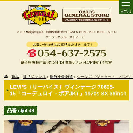
MENU
アメリカ雑貨のお店、静岡県藤枝市の【CAL’S GENERAL STORE（キャル
ズ・ジェネラル・ストアー）】
Home
商品
»
商品ジャンル
»
服飾小物雑貨
»
ジーンズ（ジャケット、パンツ
LEVI’S（リーバイス）ヴィンテージ 70605-
カート
15「コーデュロイ・ボアJKT」1970s SX 36inch
特定商取引法に基づく表記
品番:cljn049
カテゴリー検索