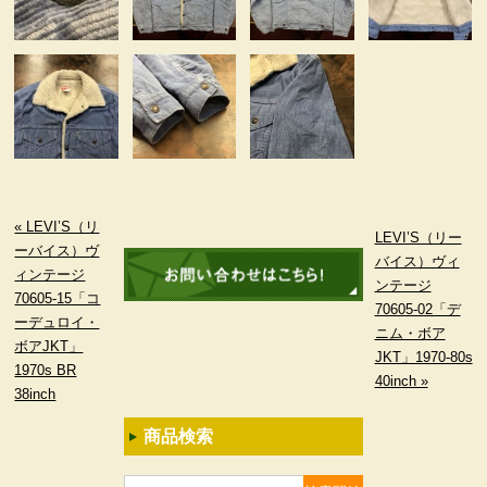
« LEVI’S（リ
LEVI’S（リー
ーバイス）ヴ
バイス）ヴィ
ィンテージ
ンテージ
70605-15「コ
70605-02「デ
ーデュロイ・
ニム・ボア
ボアJKT」
JKT」1970-80s
1970s BR
40inch »
38inch
商品検索