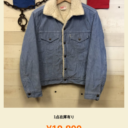
ヴィンテージ・グッズ
LIFE誌 企業広告切り抜き
ファイヤーキング他
コカコーラ・グッズ
カンパニー・グッズ
キャラクター・グッズ
喫煙具
1点在庫有り