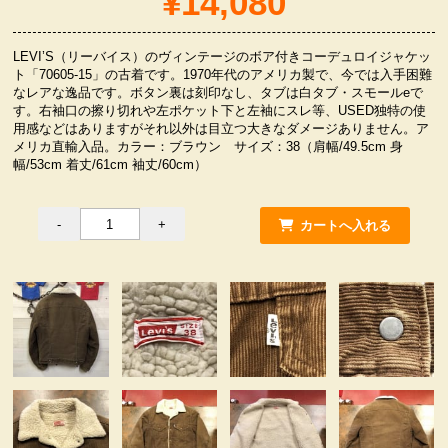
¥14,080
服飾小物雑貨
LEVI’S（リーバイス）のヴィンテージのボア付きコーデュロイジャケッ
ト「70605-15」の古着です。1970年代のアメリカ製で、今では入手困難
なレアな逸品です。ボタン裏は刻印なし、タブは白タブ・スモールeで
す。右袖口の擦り切れや左ポケット下と左袖にスレ等、USED独特の使
用感などはありますがそれ以外は目立つ大きなダメージありません。ア
メリカ直輸入品。カラー：ブラウン サイズ：38（肩幅/49.5cm 身
幅/53cm 着丈/61cm 袖丈/60cm）