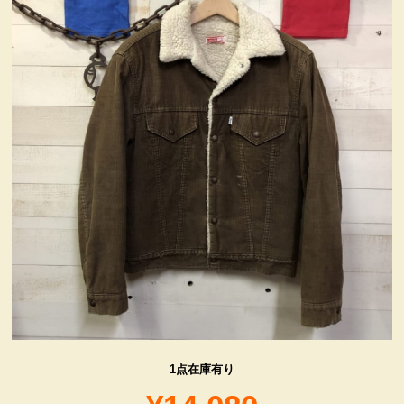
ヴィンテージ・グッズ
LIFE誌 企業広告切り抜き
ファイヤーキング他
コカコーラ・グッズ
カンパニー・グッズ
キャラクター・グッズ
喫煙具
1点在庫有り