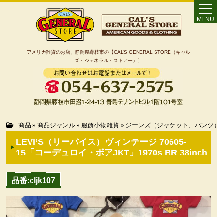
MENU
アメリカ雑貨のお店、静岡県藤枝市の【CAL’S GENERAL STORE（キャル
ズ・ジェネラル・ストアー）】
Home
商品
»
商品ジャンル
»
服飾小物雑貨
»
ジーンズ（ジャケット、パンツ
LEVI’S（リーバイス）ヴィンテージ 70605-
カート
15「コーデュロイ・ボアJKT」1970s BR 38inch
特定商取引法に基づく表記
品番:cljk107
カテゴリー検索