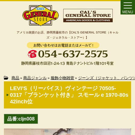
MENU
アメリカ雑貨のお店、静岡県藤枝市の【CAL’S GENERAL STORE（キャル
ズ・ジェネラル・ストアー）】
Home
商品
»
商品ジャンル
»
服飾小物雑貨
»
ジーンズ（ジャケット、パンツ
LEVI’S（リーバイス）ヴィンテージ 70505-
カート
0317「ブランケット付き」 スモール e 1970-80s
42inch位
特定商取引法に基づく表記
品番:cljn008
カテゴリー検索