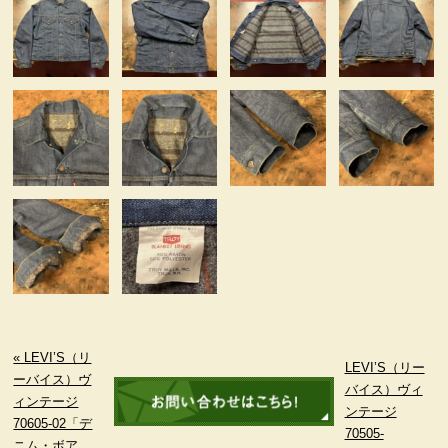
« LEVI’S（リ
LEVI’S（リー
ーバイス）ヴ
バイス）ヴィ
ィンテージ
ンテージ
70605-02「デ
70505-
ニム・ボア