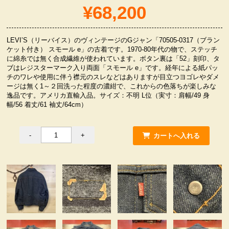
¥68,200
服飾小物雑貨
LEVI’S（リーバイス）のヴィンテージのGジャン「70505-0317（ブラン
ケット付き） スモール e」の古着です。1970-80年代の物で、ステッチ
に綿糸では無く合成繊維が使われています。ボタン裏は「52」刻印、タ
ブはレジスターマーク入り両面「スモール e」です。経年による紙パッ
チのワレや使用に伴う襟元のスレなどはありますが目立つヨゴレやダメ
ージは無く1～２回洗った程度の濃紺で、これからの色落ちが楽しみな
逸品です。アメリカ直輸入品。サイズ：不明 L位（実寸：肩幅/49 身
幅/56 着丈/61 袖丈/64cm）