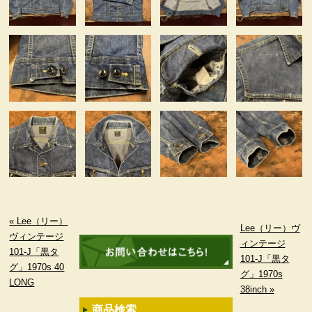
« Lee（リー）
Lee（リー）ヴ
ヴィンテージ
ィンテージ
101-J「黒タ
101-J「黒タ
グ」1970s 40
グ」1970s
LONG
38inch »
商品検索