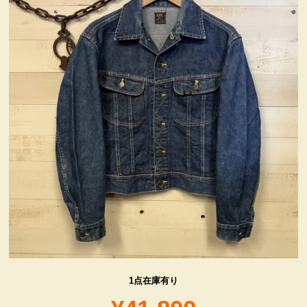
ヴィンテージ・グッズ
LIFE誌 企業広告切り抜き
ファイヤーキング他
コカコーラ・グッズ
カンパニー・グッズ
キャラクター・グッズ
喫煙具
1点在庫有り