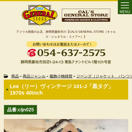
MENU
アメリカ雑貨のお店、静岡県藤枝市の【CAL’S GENERAL STORE（キャル
ズ・ジェネラル・ストアー）】
Home
商品
»
商品ジャンル
»
服飾小物雑貨
»
ジーンズ（ジャケット、パンツ
Lee（リー）ヴィンテージ 101-J「黒タグ」
カート
1970s 40inch
特定商取引法に基づく表記
品番:cljn025
カテゴリー検索