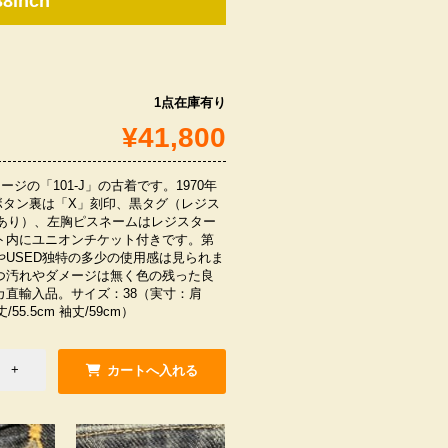
inch
1点在庫有り
¥41,800
ージの「101-J」の古着です。1970年
ボタン裏は「X」刻印、黒タグ（レジス
」あり）、左胸ピスネームはレジスター
ト内にユニオンチケット付きです。第
USED独特の多少の使用感は見られま
つ汚れやダメージは無く色の残った良
カ直輸入品。サイズ：38（実寸：肩
丈/55.5cm 袖丈/59cm）