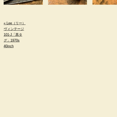
« Lee（リー）
ヴィンテージ
101-J「黒タ
グ」1970s
40inch