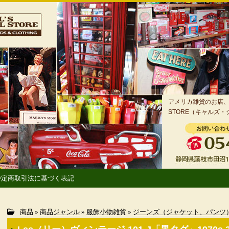
アメリカ雑貨のお店、静
STORE（キャルズ
特定商取引法に基づく表記
商品
»
商品ジャンル
»
服飾小物雑貨
»
ジーンズ（ジャケット、パンツ