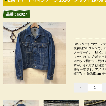
Lee（リー）ヴィンテージ 101-J「黒タグ」1970s 38
品番:cljk027
Lee（リー）のヴィンテ
代初期のGジャンで、
ターマーク、「M.R.
マークのみ、左ポケッ
四ボタン横にシミ汚れや
すが、それ以外は目立
好な一着です。アメリ
幅/47cm 身幅/51cm 着