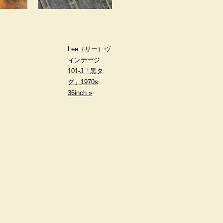
Lee（リー）ヴ
ィンテージ
101-J「黒タ
グ」1970s
36inch »