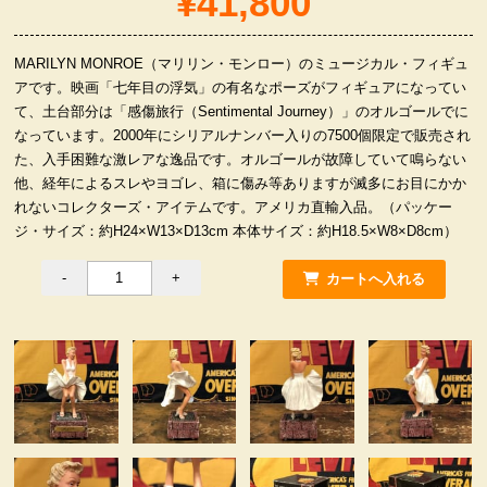
¥41,800
服飾小物雑貨
MARILYN MONROE（マリリン・モンロー）のミュージカル・フィギュ
アです。映画「七年目の浮気」の有名なポーズがフィギュアになってい
て、土台部分は「感傷旅行（Sentimental Journey）」のオルゴールでに
なっています。2000年にシリアルナンバー入りの7500個限定で販売され
た、入手困難な激レアな逸品です。オルゴールが故障していて鳴らない
他、経年によるスレやヨゴレ、箱に傷み等ありますが滅多にお目にかか
れないコレクターズ・アイテムです。アメリカ直輸入品。（パッケー
ジ・サイズ：約H24×W13×D13cm 本体サイズ：約H18.5×W8×D8cm）