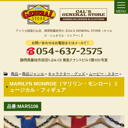
MENU
アメリカ雑貨のお店、静岡県藤枝市の【CAL’S GENERAL STORE（キャル
ズ・ジェネラル・ストアー）】
Home
商品
»
商品ジャンル
»
キャラクター・グッズ
»
ムービー・スター
»
MARILYN MONROE（マリリン・モンロー）ミ
カート
ュージカル・フィギュア
特定商取引法に基づく表記
品番:MAR5106
カテゴリー検索