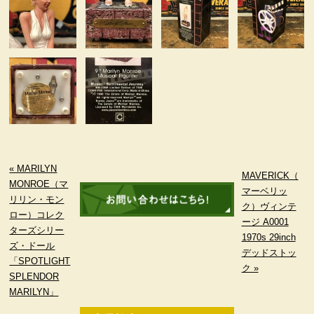
« MARILYN
MAVERICK（
MONROE（マ
マーベリッ
リリン・モン
ク）ヴィンテ
ロー）コレク
ージ A0001
ターズシリー
1970s 29inch
ズ・ドール
デッドストッ
「SPOTLIGHT
ク »
SPLENDOR
MARILYN」