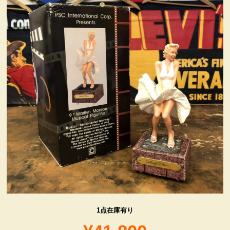
ヴィンテージ・グッズ
LIFE誌 企業広告切り抜き
ファイヤーキング他
コカコーラ・グッズ
カンパニー・グッズ
キャラクター・グッズ
喫煙具
1点在庫有り