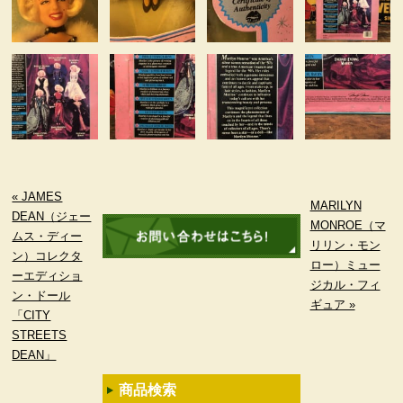
« JAMES
MARILYN
DEAN（ジェー
MONROE（マ
ムス・ディー
リリン・モン
ン）コレクタ
ロー）ミュー
ーエディショ
ジカル・フィ
ン・ドール
ギュア »
「CITY
STREETS
DEAN」
商品検索