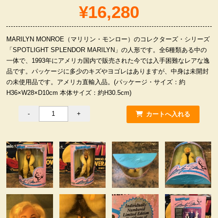
¥16,280
服飾小物雑貨
MARILYN MONROE（マリリン・モンロー）のコレクターズ・シリーズ
「SPOTLIGHT SPLENDOR MARILYN」の人形です。全6種類ある中の
一体で、1993年にアメリカ国内で販売された今では入手困難なレアな逸
品です。パッケージに多少のキズやヨゴレはありますが、中身は未開封
の未使用品です。アメリカ直輸入品。(パッケージ・サイズ：約
H36×W28×D10cm 本体サイズ：約H30.5cm)