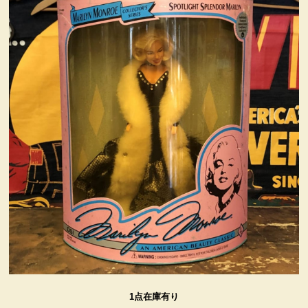
ヴィンテージ・グッズ
LIFE誌 企業広告切り抜き
ファイヤーキング他
コカコーラ・グッズ
カンパニー・グッズ
キャラクター・グッズ
喫煙具
1点在庫有り