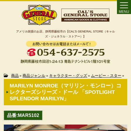
MENU
アメリカ雑貨のお店、静岡県藤枝市の【CAL’S GENERAL STORE（キャル
ズ・ジェネラル・ストアー）】
Home
商品
»
商品ジャンル
»
キャラクター・グッズ
»
ムービー・スター
»
MARILYN MONROE（マリリン・モンロー）コ
カート
レクターズシリーズ・ドール 「SPOTLIGHT
SPLENDOR MARILYN」
特定商取引法に基づく表記
品番:MAR5102
カテゴリー検索