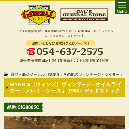
MENU
アメリカ雑貨のお店、静岡県藤枝市の【CAL’S GENERAL STORE（キャル
ズ・ジェネラル・ストアー）】
Home
商品
»
商品ジャンル
»
喫煙具
»
その他のヴィンテージ・ライター
»
WYNN’S（ウィンズ）ヴィンテ−ジ・オイルライ
カート
ター「アルミ・ケース」 1960s デッドストック
特定商取引法に基づく表記
品番:CIG8005C
カテゴリー検索