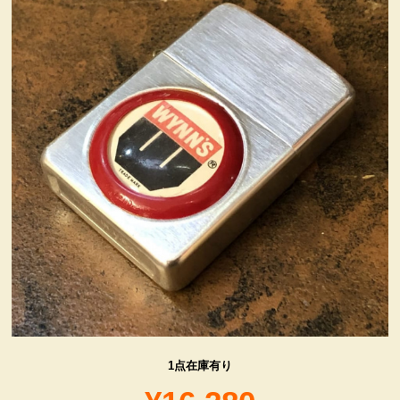
ヴィンテージ・グッズ
LIFE誌 企業広告切り抜き
ファイヤーキング他
コカコーラ・グッズ
カンパニー・グッズ
キャラクター・グッズ
喫煙具
1点在庫有り