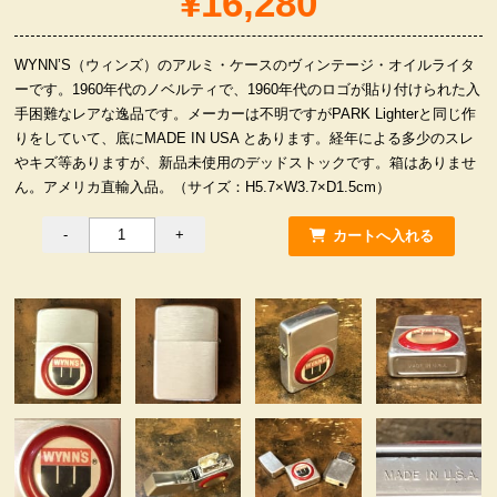
¥16,280
服飾小物雑貨
WYNN’S（ウィンズ）のアルミ・ケースのヴィンテージ・オイルライタ
ーです。1960年代のノベルティで、1960年代のロゴが貼り付けられた入
手困難なレアな逸品です。メーカーは不明ですがPARK Lighterと同じ作
りをしていて、底にMADE IN USA とあります。経年による多少のスレ
やキズ等ありますが、新品未使用のデッドストックです。箱はありませ
ん。アメリカ直輸入品。（サイズ：H5.7×W3.7×D1.5cm）