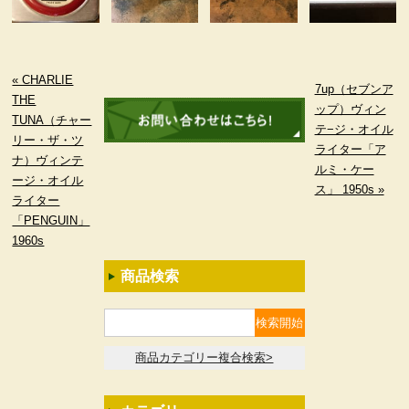
« CHARLIE
7up（セブンア
THE
ップ）ヴィン
TUNA（チャー
テ−ジ・オイル
リー・ザ・ツ
ライター「ア
ナ）ヴィンテ
ルミ・ケー
ージ・オイル
ス」 1950s »
ライター
「PENGUIN」
1960s
商品検索
商品カテゴリー複合検索>