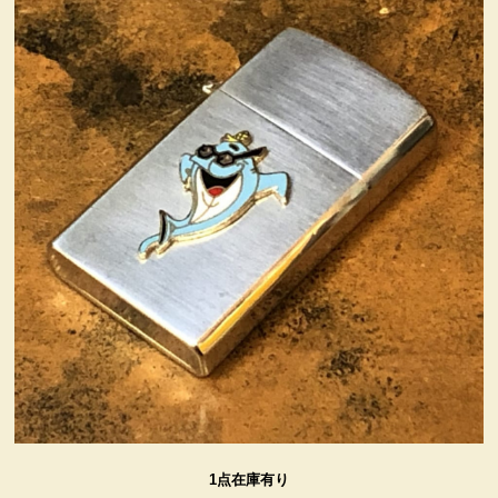
ヴィンテージ・グッズ
LIFE誌 企業広告切り抜き
ファイヤーキング他
コカコーラ・グッズ
カンパニー・グッズ
キャラクター・グッズ
喫煙具
1点在庫有り