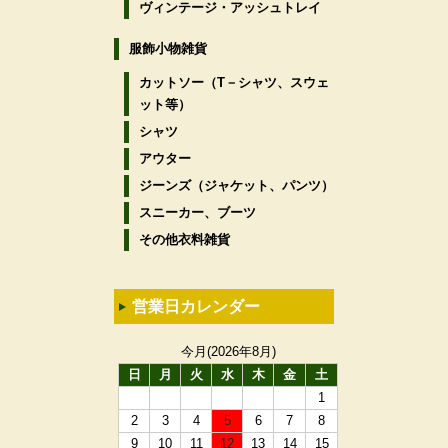
ヴィンテージ・アッシュトレイ
服飾小物雑貨
カットソー（T－シャツ、スウェ
ット等）
シャツ
アウター
ジーンズ（ジャケット、パンツ）
スニーカー、ブーツ
その他衣料雑貨
営業日カレンダー
今月(2026年8月)
日
月
火
水
木
金
土
1
2
3
4
5
6
7
8
9
10
11
12
13
14
15