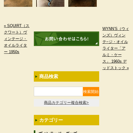
« SQUIRT（ス
WYNN’S（ウィ
クワート）ヴ
ンズ）ヴィン
ィンテージ・
テ−ジ・オイル
オイルライタ
ライター「ア
ー 1950s
ルミ・ケー
ス」 1960s デ
ッドストック »
商品検索
商品カテゴリー複合検索>
カテゴリー