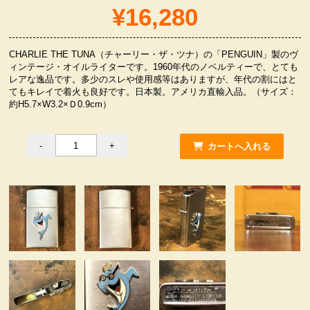
¥16,280
服飾小物雑貨
CHARLIE THE TUNA（チャーリー・ザ・ツナ）の「PENGUIN」製のヴ
ィンテージ・オイルライターです。1960年代のノベルティーで、とても
レアな逸品です。多少のスレや使用感等はありますが、年代の割にはと
てもキレイで着火も良好です。日本製。アメリカ直輸入品。（サイズ：
約H5.7×W3.2×Ｄ0.9cm）