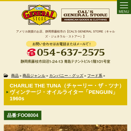
MENU
アメリカ雑貨のお店、静岡県藤枝市の【CAL’S GENERAL STORE（キャル
ズ・ジェネラル・ストアー）】
Home
商品
»
商品ジャンル
»
カンパニー・グッズ
»
フード系
»
CHARLIE THE TUNA（チャーリー・ザ・ツナ）
カート
ヴィンテージ・オイルライター「PENGUIN」
1960s
特定商取引法に基づく表記
品番:FOO8004
カテゴリー検索