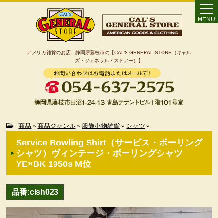
MENU
アメリカ雑貨のお店、静岡県藤枝市の【CAL’S GENERAL STORE（キャル
ズ・ジェネラル・ストアー）】
Home
商品
»
商品ジャンル
»
服飾小物雑貨
»
シャツ
»
Service Bowling Shirt（サービス・ボーリング
カート
シャツ）ヴィンテージ・ボーリングシャツ
YE×BK 1950s M位
特定商取引法に基づく表記
品番:clsh023
カテゴリー検索