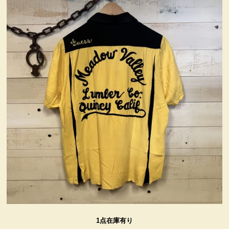
ヴィンテージ・グッズ
LIFE誌 企業広告切り抜き
ファイヤーキング他
コカコーラ・グッズ
カンパニー・グッズ
キャラクター・グッズ
喫煙具
1点在庫有り