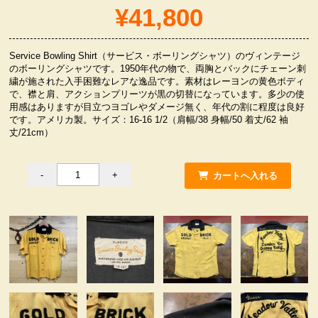
¥41,800
服飾小物雑貨
Service Bowling Shirt（サービス・ボーリングシャツ）のヴィンテージ
のボーリングシャツです。1950年代の物で、両胸とバックにチェーン刺
繍が施された入手困難なレアな逸品です。素材はレーヨンの黄色ボディ
で、襟と肩、アクションプリーツが黒の切替になっています。多少の使
用感はありますが目立つヨゴレやダメージ無く、年代の割に程度は良好
です。アメリカ製。サイズ：16-16 1/2（肩幅/38 身幅/50 着丈/62 袖
丈/21cm）