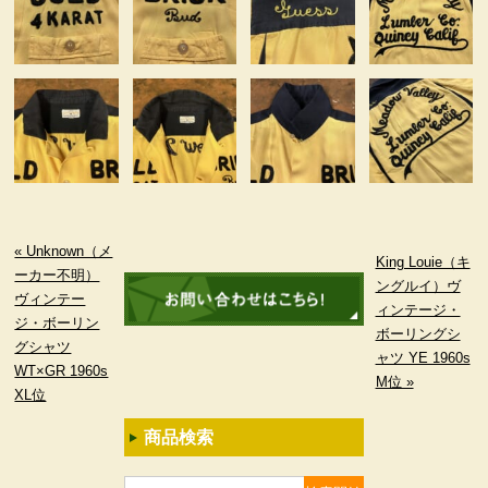
« Unknown（メ
King Louie（キ
ーカー不明）
ングルイ）ヴ
ヴィンテー
ィンテージ・
ジ・ボーリン
ボーリングシ
グシャツ
ャツ YE 1960s
WT×GR 1960s
M位 »
XL位
商品検索