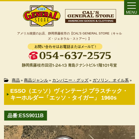
MENU
アメリカ雑貨のお店、静岡県藤枝市の【CAL’S GENERAL STORE（キャル
ズ・ジェネラル・ストアー）】
Home
商品
»
商品ジャンル
»
カンパニー・グッズ
»
ガソリン、オイル系
»
ESSO（エッソ）ヴィンテージ プラスチック・
カート
キーホルダー「エッソ・タイガー」 1960s
特定商取引法に基づく表記
品番:ESS9011B
カテゴリー検索