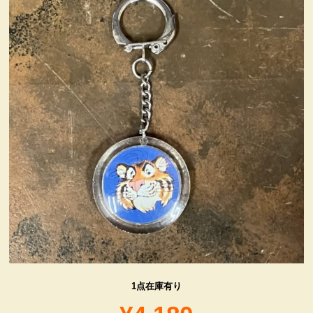
ヴィンテージ・グッズ
LIFE誌 企業広告切り抜き
ファイヤーキング他
コカコーラ・グッズ
カンパニー・グッズ
キャラクター・グッズ
喫煙具
1点在庫有り