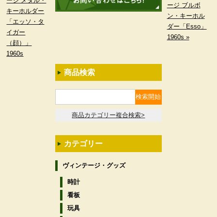
ージ メタル・
ージ ブルボ
キーホルダー
ン・キーホル
「エッソ・タ
ダー「Esso」
イガー
1960s »
（顔）」
1960s
商品検索
商品カテゴリー複合検索>
カテゴリー
ヴィンテージ・グッズ
時計
看板
玩具