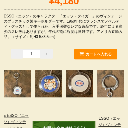
¥4,180
服飾小物雑貨
ESSO（エッソ）のキャラクター「エッソ・タイガー」のヴィンテージ
のプラスチック製キーホルダーです。1960年代にフランスでノベルテ
ィ・グッズとして作られた、入手困難なレアな逸品です。経年による多
少のスレ等はありますが、年代の割に程度は良好です。アメリカ直輸入
品。（サイズ：約H3.5×3.5cm）
« ESSO（エッ
ESSO（エッ
ソ）ヴィンテ
ソ）ヴィンテ