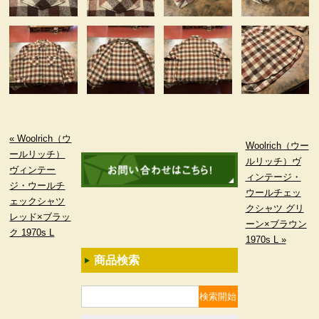
« Woolrich（ウ
Woolrich（ウー
ールリッチ）
ルリッチ）ヴ
ヴィンテー
ィンテージ・
ジ・ウールチ
ウールチェッ
ェックシャツ
クシャツ グリ
レッド×ブラッ
ーン×ブラウン
ク 1970s L
1970s L »
商品検索