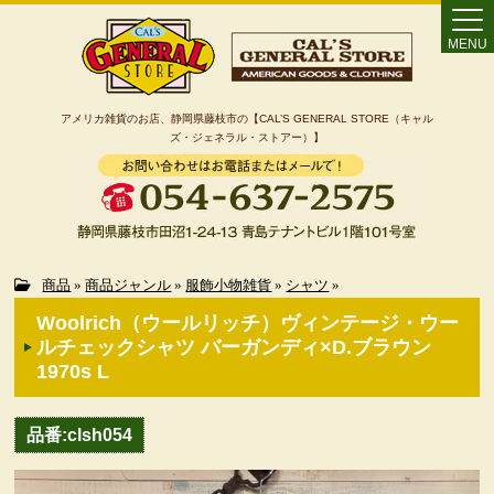
MENU
アメリカ雑貨のお店、静岡県藤枝市の【CAL’S GENERAL STORE（キャル
ズ・ジェネラル・ストアー）】
Home
商品
»
商品ジャンル
»
服飾小物雑貨
»
シャツ
»
Woolrich（ウールリッチ）ヴィンテージ・ウー
カート
ルチェックシャツ バーガンディ×D.ブラウン
1970s L
特定商取引法に基づく表記
品番:clsh054
カテゴリー検索