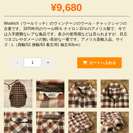
¥9,680
服飾小物雑貨
Woolrich（ウールリッチ）のヴィンテージのウール・チャックシャツの
古着です。1970年代のウール85％ ナイロン15％のアメリカ製で、今で
は入手困難なレアな逸品です。多少の使用感などは見られますが、目立
つヨゴレやダメージの無い良好な一着です。アメリカ直輸入品。サイ
ズ：L（肩幅/52 身幅/63 着丈/81 袖丈/63cm）