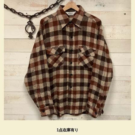
ヴィンテージ・グッズ
LIFE誌 企業広告切り抜き
ファイヤーキング他
コカコーラ・グッズ
カンパニー・グッズ
キャラクター・グッズ
喫煙具
1点在庫有り