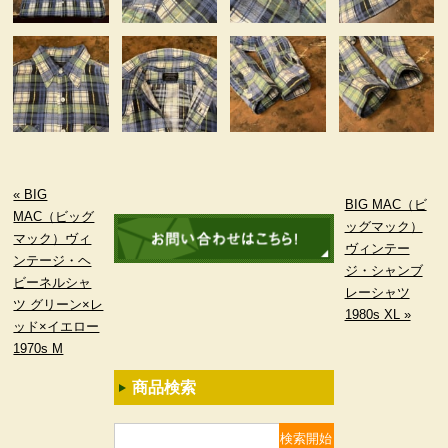
« BIG
BIG MAC（ビ
MAC（ビッグ
ッグマック）
マック）ヴィ
ヴィンテー
ンテージ・ヘ
ジ・シャンブ
ビーネルシャ
レーシャツ
ツ グリーン×レ
1980s XL »
ッド×イエロー
1970s M
商品検索