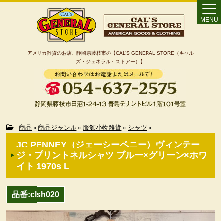
MENU
アメリカ雑貨のお店、静岡県藤枝市の【CAL’S GENERAL STORE（キャル
ズ・ジェネラル・ストアー）】
Home
商品
»
商品ジャンル
»
服飾小物雑貨
»
シャツ
»
JC PENNEY（ジェーシーペニー）ヴィンテー
カート
ジ・プリントネルシャツ ブルー×グリーン×ホワ
イト 1970s L
特定商取引法に基づく表記
品番:clsh020
カテゴリー検索