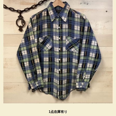
ヴィンテージ・グッズ
LIFE誌 企業広告切り抜き
ファイヤーキング他
コカコーラ・グッズ
カンパニー・グッズ
キャラクター・グッズ
喫煙具
1点在庫有り