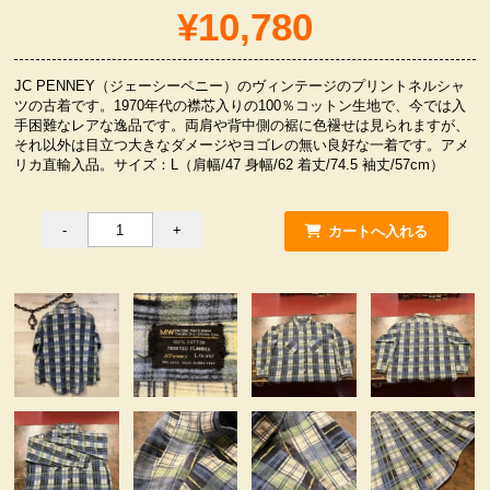
¥10,780
服飾小物雑貨
JC PENNEY（ジェーシーペニー）のヴィンテージのプリントネルシャ
ツの古着です。1970年代の襟芯入りの100％コットン生地で、今では入
手困難なレアな逸品です。両肩や背中側の裾に色褪せは見られますが、
それ以外は目立つ大きなダメージやヨゴレの無い良好な一着です。アメ
リカ直輸入品。サイズ：L（肩幅/47 身幅/62 着丈/74.5 袖丈/57cm）