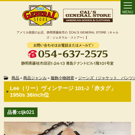
MENU
アメリカ雑貨のお店、静岡県藤枝市の【CAL’S GENERAL STORE（キャル
ズ・ジェネラル・ストアー）】
Home
商品
»
商品ジャンル
»
服飾小物雑貨
»
ジーンズ（ジャケット、パンツ
Lee（リー）ヴィンテージ 101-J「赤タグ」
カート
1950s 36inch位
特定商取引法に基づく表記
品番:cljk021
カテゴリー検索