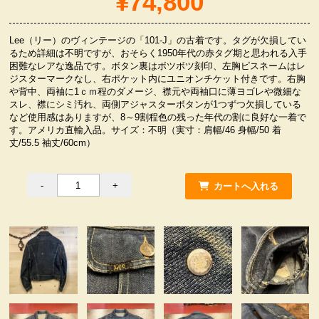
¥74,800
服飾小物雑貨
Lee（リー）のヴィンテージの「101-J」の古着です。タグが欠損してい
るため詳細は不明ですが、おそらく1950年代の赤タグ期と思われる入手
困難なレアな逸品です。ボタン裏はボツボツ刻印、左胸ピスネームはレ
ジスターマークなし、右ポケット内にユニオンチケット付きです。右胸
や背中、両袖に1ｃｍ程のダメージ、襟元や両袖口に薄ヨゴレや微細な
スレ、襟にシミ汚れ、両側アジャスターボタンが1つずつ欠損している
など使用感はありますが、8～9割程色の残った年代の割に良好な一着で
す。アメリカ直輸入品。サイズ：不明（実寸：肩幅/46 身幅/50 着
丈/55.5 袖丈/60cm）