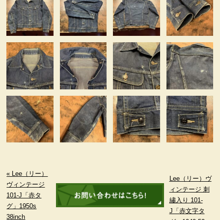
« Lee（リー）
Lee（リー）ヴ
ヴィンテージ
ィンテージ 刺
101-J「赤タ
繡入り 101-
グ」1950s
J「赤文字タ
38inch