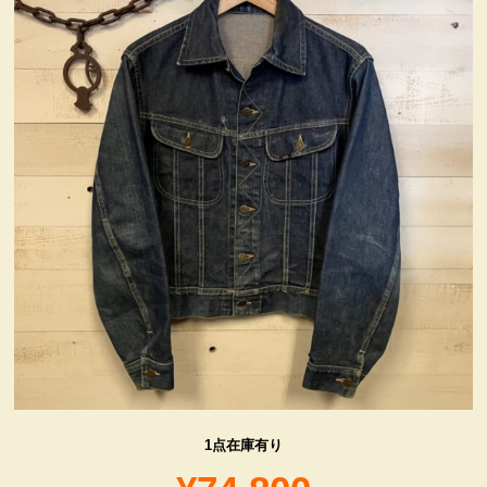
ヴィンテージ・グッズ
LIFE誌 企業広告切り抜き
ファイヤーキング他
コカコーラ・グッズ
カンパニー・グッズ
キャラクター・グッズ
喫煙具
1点在庫有り