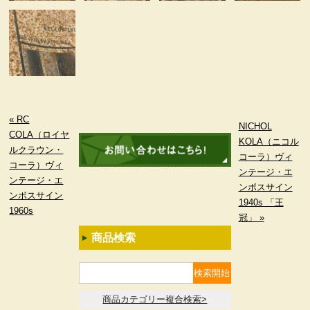
« RC
NICHOL
COLA（ロイヤ
KOLA（ニコル
ルクラウン・
コーラ）ヴィ
コーラ）ヴィ
ンテージ・エ
ンテージ・エ
ンボスサイン
ンボスサイン
1940s 「王
1960s
冠」 »
商品検索
商品カテゴリー複合検索>