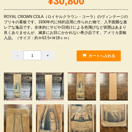
¥30,800
服飾小物雑貨
ROYAL CROWN COLA（ロイヤルクラウン・コーラ）のヴィンテージの
ブリキの看板です。1930年代に特約店用に作られた物で、入手困難な激
レアな逸品です。全体的にサビや日焼けによる色飛びなど状態はあまり
良くありませんが、滅多にお目にかかれない希少品です。アメリカ直輸
入品。（サイズ：約Ｈ63.5×Ｗ18ｃｍ）