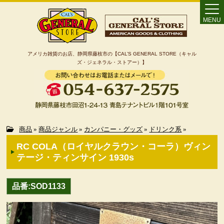
MENU
アメリカ雑貨のお店、静岡県藤枝市の【CAL’S GENERAL STORE（キャル
ズ・ジェネラル・ストアー）】
Home
商品
»
商品ジャンル
»
カンパニー・グッズ
»
ドリンク系
»
RC COLA（ロイヤルクラウン・コーラ）ヴィン
カート
テージ・ティンサイン 1930s
特定商取引法に基づく表記
品番:SOD1133
カテゴリー検索