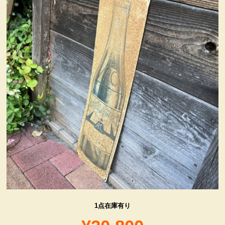
ヴィンテージ・グッズ
LIFE誌 企業広告切り抜き
ファイヤーキング他
コカコーラ・グッズ
カンパニー・グッズ
キャラクター・グッズ
喫煙具
1点在庫有り