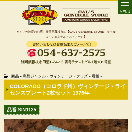
MENU
アメリカ雑貨のお店、静岡県藤枝市の【CAL’S GENERAL STORE（キャル
ズ・ジェネラル・ストアー）】
Home
商品
»
商品ジャンル
»
ヴィンテージ・グッズ
»
看板
»
COLORADO（コロラド州）ヴィンテージ・ライ
カート
センスプレート2枚セット 1976年
特定商取引法に基づく表記
品番:SIN1125
カテゴリー検索