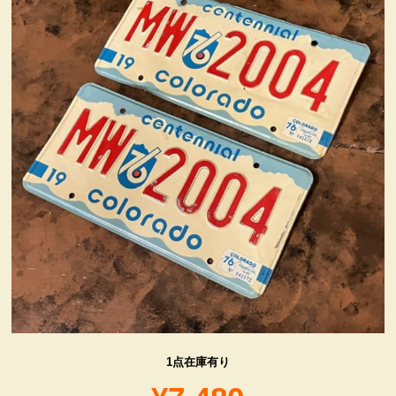
ヴィンテージ・グッズ
LIFE誌 企業広告切り抜き
ファイヤーキング他
コカコーラ・グッズ
カンパニー・グッズ
キャラクター・グッズ
喫煙具
1点在庫有り