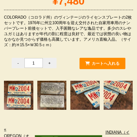
¥7,480
服飾小物雑貨
COLORADO（コロラド州）のヴィンテージのライセンスプレートの2枚
セットです。1976年に州立100周年を迎え交付された自家用車用のナン
バープレート前後セットで、入手困難なレアな逸品です。多少のスレや
ユガミはありますが年代の割に程度は良好で、最近では状態の良い物は
なかなか見つからず価格も高騰しています。アメリカ直輸入品。（サイ
ズ：約Ｈ15.5×Ｗ30.5ｃｍ）
«
INDIANA（イ
OREGON（オ