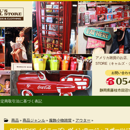
アメリカ雑貨のお店、静
STORE（キャルズ
特定商取引法に基づく表記
商品
»
商品ジャンル
»
服飾小物雑貨
»
アウター
»