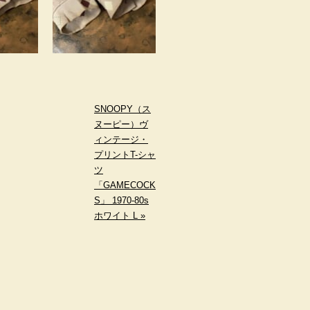
SNOOPY（ス
ヌーピー）ヴ
ィンテージ・
プリントT-シャ
ツ
「GAMECOCK
S」 1970-80s
ホワイト L »