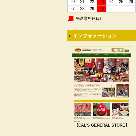
20
21
22
23
24
25
26
27
28
29
30
(
発送業務休日)
インフォメーション
【CAL'S GENERAL STORE】