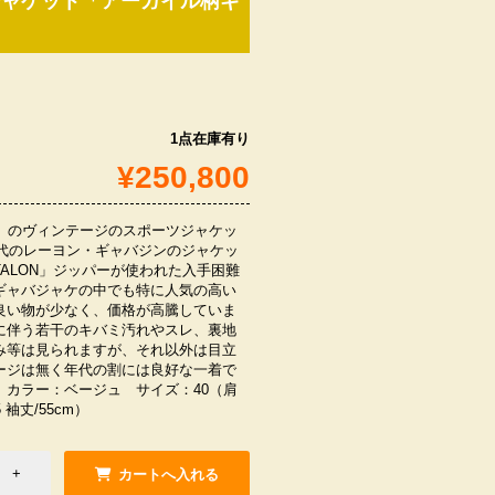
ツジャケット「アーガイル柄ギ
1点在庫有り
¥250,800
ーズ）のヴィンテージのスポーツジャケッ
年代のレーヨン・ギャバジンのジャケッ
ALON」ジッパーが使われた入手困難
ギャバジャケの中でも特に人気の高い
良い物が少なく、価格が高騰していま
に伴う若干のキバミ汚れやスレ、裏地
み等は見られますが、それ以外は目立
ージは無く年代の割には良好な一着で
。カラー：ベージュ サイズ：40（肩
5 袖丈/55cm）