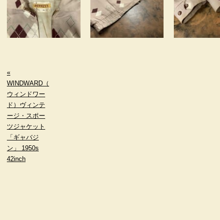
«
WINDWARD（
ウィンドワー
ド）ヴィンテ
ージ・スポー
ツジャケット
「ギャバジ
ン」 1950s
42inch