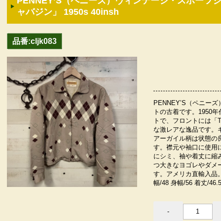
PENNEY’S（ペニーズ）ヴィンテージ・スポー
ャバジン」 1950s 40insh
品番:cljk083
PENNEY’S（ペニ
トの古着です。1950
トで、フロントには「T
な激レアな逸品です。
アーガイル柄は状態の
す。襟元や袖口に使用
にシミ、袖や着丈に縮
つ大きなヨゴレやダメ
す。アメリカ直輸入品
幅/48 身幅/56 着丈/46.