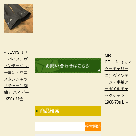
« LEVI’S（リ
MR
ーバイス）ヴ
CELLINI（ミス
ィンテージ レ
ターチェリー
ーヨン・ウエ
ニ）ヴィンテ
スタンシャツ
ージ・半袖ア
「チェーン刺
ーガイルチェ
繍」 ネイビー
ックシャツ
1950s M位
1960-70s L »
商品検索