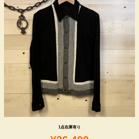
ヴィンテージ・グッズ
LIFE誌 企業広告切り抜き
ファイヤーキング他
コカコーラ・グッズ
カンパニー・グッズ
キャラクター・グッズ
喫煙具
1点在庫有り