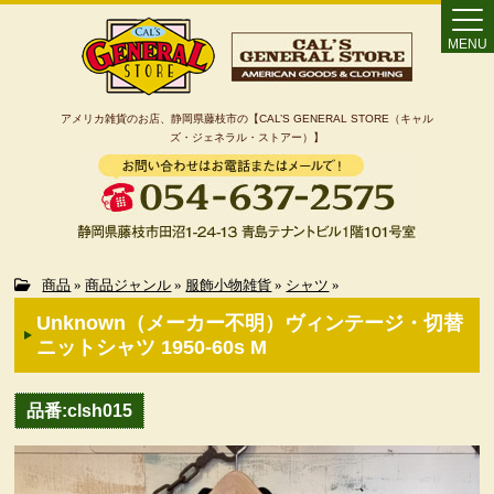
MENU
アメリカ雑貨のお店、静岡県藤枝市の【CAL’S GENERAL STORE（キャル
ズ・ジェネラル・ストアー）】
Home
商品
»
商品ジャンル
»
服飾小物雑貨
»
シャツ
»
Unknown（メーカー不明）ヴィンテージ・切替
カート
ニットシャツ 1950-60s M
特定商取引法に基づく表記
品番:clsh015
カテゴリー検索