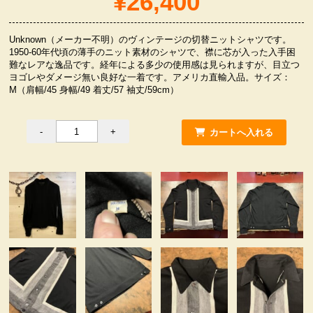
¥26,400
服飾小物雑貨
Unknown（メーカー不明）のヴィンテージの切替ニットシャツです。
1950-60年代頃の薄手のニット素材のシャツで、襟に芯が入った入手困
難なレアな逸品です。経年による多少の使用感は見られますが、目立つ
ヨゴレやダメージ無い良好な一着です。アメリカ直輸入品。サイズ：
M（肩幅/45 身幅/49 着丈/57 袖丈/59cm）