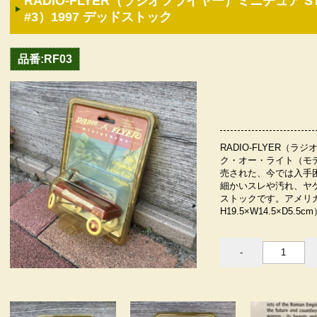
RADIO-FLYER（ラジオフライヤー）ミニチュア STRE
#3）1997 デッドストック
品番:RF03
RADIO-FLYER（
ク・オー・ライト（モデ
売された、今では入手
細かいスレや汚れ、ヤ
ストックです。アメリ
H19.5×W14.5×D5.5c