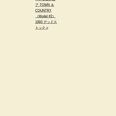
ア TOWN ＆
COUNTRY
（Model #2）
1993 デッドス
トック »