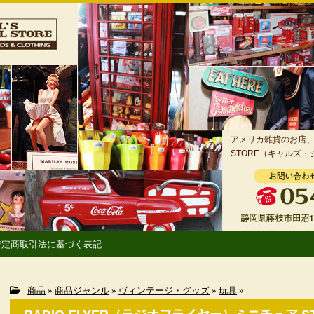
アメリカ雑貨のお店、静
STORE（キャルズ
特定商取引法に基づく表記
商品
»
商品ジャンル
»
ヴィンテージ・グッズ
»
玩具
»