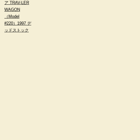
ア TRAV-LER
WAGON
（Model
#220）1997 デ
ッドストック