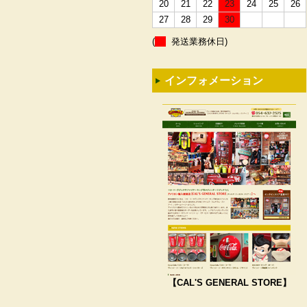
20
21
22
23
24
25
26
27
28
29
30
(
発送業務休日)
インフォメーション
【CAL'S GENERAL STORE】