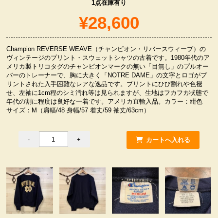
1点在庫有り
服飾小物雑貨
¥28,600
Champion REVERSE WEAVE（チャンピオン・リバースウィーブ）の
ヴィンテージのプリント・スウェットシャツの古着です。1980年代のア
メリカ製トリコタグのチャンピオンマークの無い「目無し」のプルオー
バーのトレーナーで、胸に大きく「NOTRE DAME」の文字とロゴがプ
リントされた入手困難なレアな逸品です。プリントにひび割れや色褪
せ、左袖に1cm程のシミ汚れ等は見られますが、生地はフカフカ状態で
年代の割に程度は良好な一着です。アメリカ直輸入品。カラー：紺色
サイズ：M（肩幅/48 身幅/57 着丈/59 袖丈/63cm）