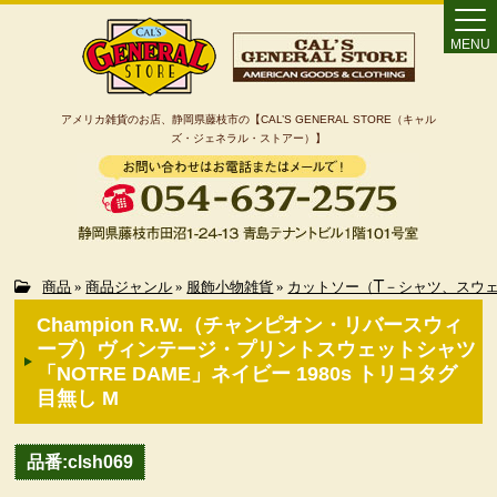
MENU
アメリカ雑貨のお店、静岡県藤枝市の【CAL’S GENERAL STORE（キャル
ズ・ジェネラル・ストアー）】
Home
商品
»
商品ジャンル
»
服飾小物雑貨
»
カットソー（T－シャツ、スウ
Champion R.W.（チャンピオン・リバースウィ
カート
ーブ）ヴィンテージ・プリントスウェットシャツ
「NOTRE DAME」ネイビー 1980s トリコタグ
目無し M
特定商取引法に基づく表記
品番:clsh069
カテゴリー検索