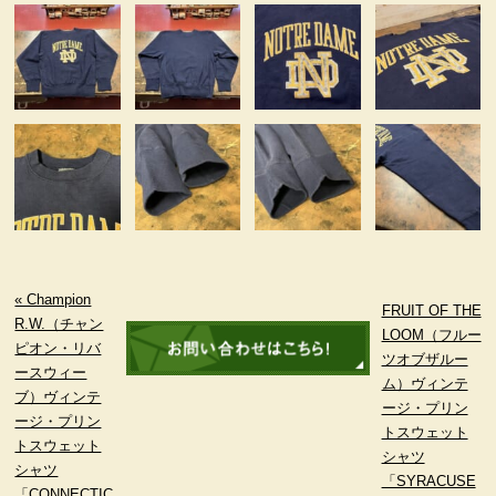
« Champion
FRUIT OF THE
R.W.（チャン
LOOM（フルー
ピオン・リバ
ツオブザルー
ースウィー
ム）ヴィンテ
ブ）ヴィンテ
ージ・プリン
ージ・プリン
トスウェット
トスウェット
シャツ
シャツ
「SYRACUSE
「CONNECTIC