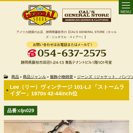
MENU
アメリカ雑貨のお店、静岡県藤枝市の【CAL’S GENERAL STORE（キャル
ズ・ジェネラル・ストアー）】
Home
商品
»
商品ジャンル
»
服飾小物雑貨
»
ジーンズ（ジャケット、パンツ
Lee（リー）ヴィンテージ 101-LJ 「ストームラ
カート
イダー」1970s 42-44inch位
特定商取引法に基づく表記
品番:cljn029
カテゴリー検索