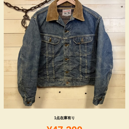
ヴィンテージ・グッズ
LIFE誌 企業広告切り抜き
ファイヤーキング他
コカコーラ・グッズ
カンパニー・グッズ
キャラクター・グッズ
喫煙具
1点在庫有り