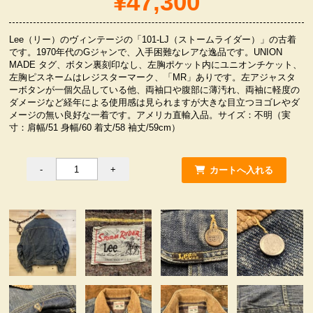
¥47,300
服飾小物雑貨
Lee（リー）のヴィンテージの「101-LJ（ストームライダー）」の古着
です。1970年代のGジャンで、入手困難なレアな逸品です。UNION
MADE タグ、ボタン裏刻印なし、左胸ポケット内にユニオンチケット、
左胸ピスネームはレジスターマーク、「MR」ありです。左アジャスタ
ーボタンが一個欠品している他、両袖口や腹部に薄汚れ、両袖に軽度の
ダメージなど経年による使用感は見られますが大きな目立つヨゴレやダ
メージの無い良好な一着です。アメリカ直輸入品。サイズ：不明（実
寸：肩幅/51 身幅/60 着丈/58 袖丈/59cm）