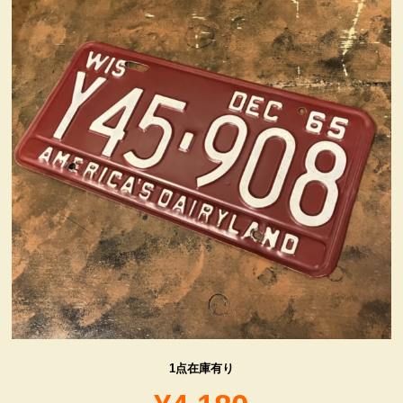
ヴィンテージ・グッズ
LIFE誌 企業広告切り抜き
ファイヤーキング他
コカコーラ・グッズ
カンパニー・グッズ
キャラクター・グッズ
喫煙具
1点在庫有り