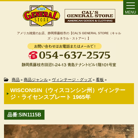
MENU
アメリカ雑貨のお店、静岡県藤枝市の【CAL’S GENERAL STORE（キャル
ズ・ジェネラル・ストアー）】
Home
商品
»
商品ジャンル
»
ヴィンテージ・グッズ
»
看板
»
WISCONSIN（ウィスコンシン州）ヴィンテー
カート
ジ・ライセンスプレート 1965年
特定商取引法に基づく表記
品番:SIN1115B
カテゴリー検索