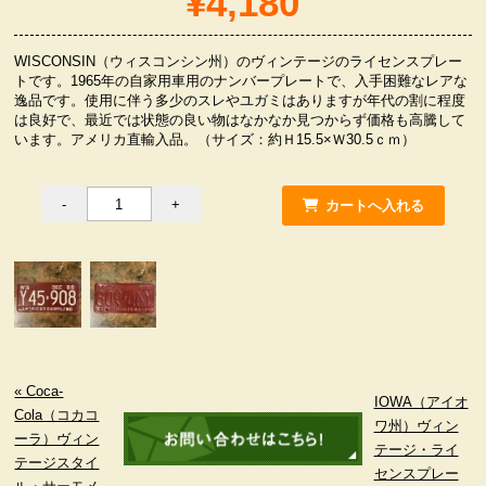
¥4,180
服飾小物雑貨
WISCONSIN（ウィスコンシン州）のヴィンテージのライセンスプレー
トです。1965年の自家用車用のナンバープレートで、入手困難なレアな
逸品です。使用に伴う多少のスレやユガミはありますが年代の割に程度
は良好で、最近では状態の良い物はなかなか見つからず価格も高騰して
います。アメリカ直輸入品。（サイズ：約Ｈ15.5×Ｗ30.5ｃｍ）
« Coca-
IOWA（アイオ
Cola（コカコ
ワ州）ヴィン
ーラ）ヴィン
テージ・ライ
テージスタイ
センスプレー