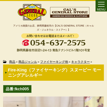
MENU
アメリカ雑貨のお店、静岡県藤枝市の【CAL’S GENERAL STORE（キャル
ズ・ジェネラル・ストアー）】
Home
商品
»
商品ジャンル
»
ファイヤーキング他
»
キャラクター
»
Fire-King（ファイヤーキング）スヌーピー モー
カート
ニングアレルギー
特定商取引法に基づく表記
品番:fkch005
カテゴリー検索