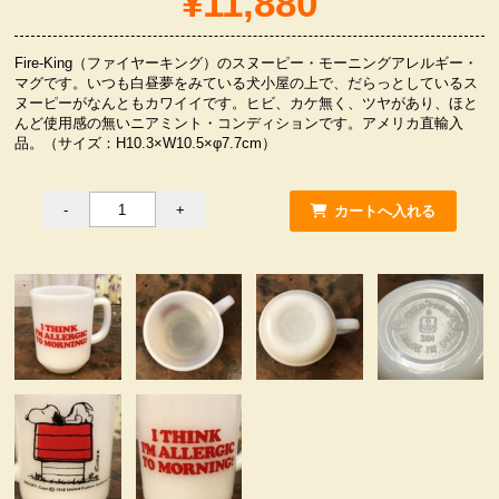
¥11,880
服飾小物雑貨
Fire-King（ファイヤーキング）のスヌーピー・モーニングアレルギー・
マグです。いつも白昼夢をみている犬小屋の上で、だらっとしているス
ヌーピーがなんともカワイイです。ヒビ、カケ無く、ツヤがあり、ほと
んど使用感の無いニアミント・コンディションです。アメリカ直輸入
品。（サイズ：H10.3×W10.5×φ7.7cm）