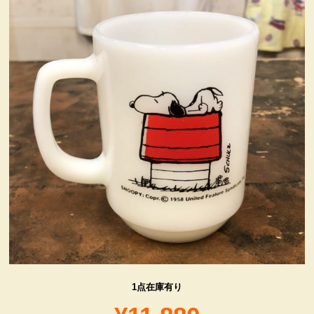
ヴィンテージ・グッズ
LIFE誌 企業広告切り抜き
ファイヤーキング他
コカコーラ・グッズ
カンパニー・グッズ
キャラクター・グッズ
喫煙具
1点在庫有り