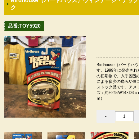
Birdhouse（バードハウス）ヴィンテージ・テック
ク
品番:TOY5920
Birdhouse（バー
す。1999年に発売さ
の初期物で、入手困難
による多少の痛みやヨ
ストック品です。アメ
ズ：約H24×W14×D3
ｍ）