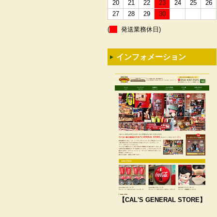
20
21
22
23
24
25
26
27
28
29
30
(
発送業務休日)
インフォメーション
【CAL'S GENERAL STORE】