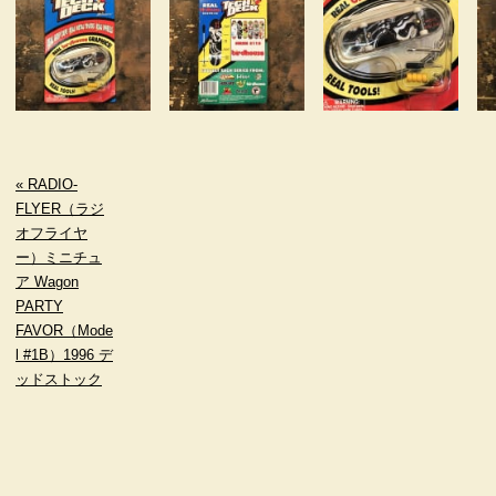
« RADIO-
FLYER（ラジ
オフライヤ
ー）ミニチュ
ア Wagon
PARTY
FAVOR（Mode
l #1B）1996 デ
ッドストック