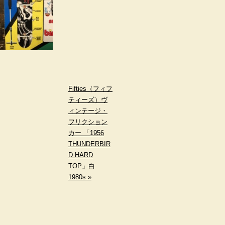
Fifties（フィフ
ティーズ）ヴ
ィンテージ・
フリクション
カー 「1956
THUNDERBIR
D HARD
TOP」白
1980s »