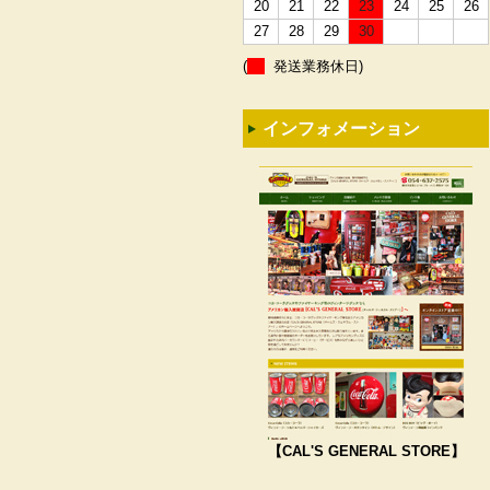
20
21
22
23
24
25
26
27
28
29
30
(
発送業務休日)
インフォメーション
【CAL'S GENERAL STORE】