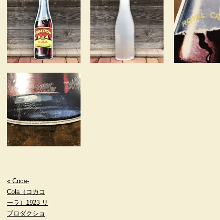
« Coca-
Cola（コカコ
ーラ）1923 リ
プロダクショ