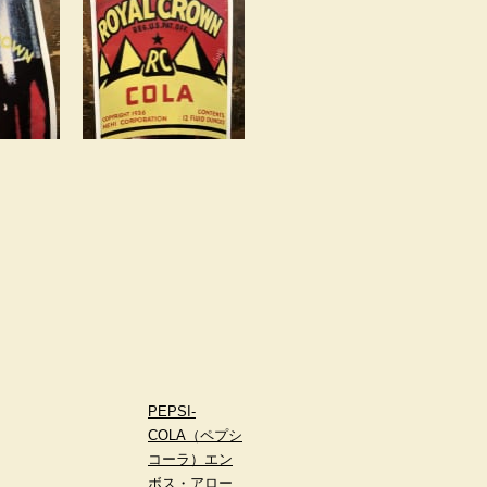
PEPSI-
COLA（ペプシ
コーラ）エン
ボス・アロー