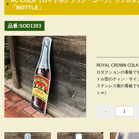
RC COLA（ロイヤルクラウン・コーラ）リプロ
「BOTTLE」
品番:SOD1303
ROYAL CROWN 
ロダクションの看板です
トル型のティン・サイ
ステンレス製の看板です
ｃｍ）