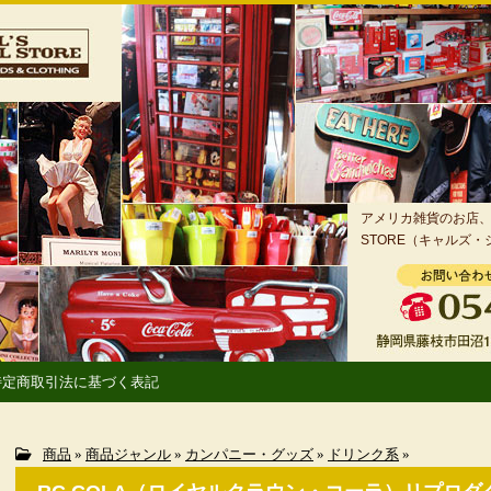
アメリカ雑貨のお店、静
STORE（キャルズ
特定商取引法に基づく表記
商品
»
商品ジャンル
»
カンパニー・グッズ
»
ドリンク系
»