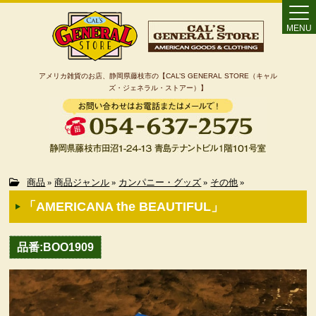
MENU
アメリカ雑貨のお店、静岡県藤枝市の【CAL’S GENERAL STORE（キャル
ズ・ジェネラル・ストアー）】
Home
商品
»
商品ジャンル
»
カンパニー・グッズ
»
その他
»
「AMERICANA the BEAUTIFUL」
カート
品番:BOO1909
特定商取引法に基づく表記
カテゴリー検索