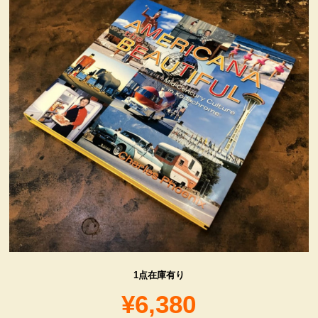
ヴィンテージ・グッズ
LIFE誌 企業広告切り抜き
ファイヤーキング他
コカコーラ・グッズ
カンパニー・グッズ
キャラクター・グッズ
1点在庫有り
喫煙具
¥6,380