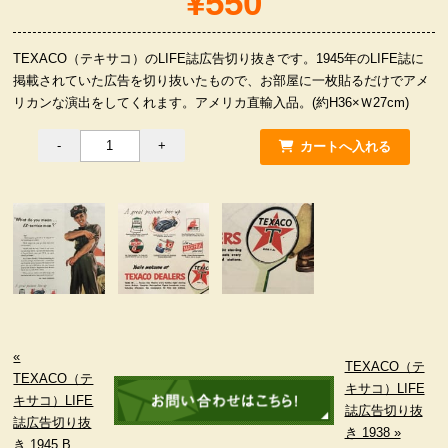
¥550
服飾小物雑貨
TEXACO（テキサコ）のLIFE誌広告切り抜きです。1945年のLIFE誌に
掲載されていた広告を切り抜いたもので、お部屋に一枚貼るだけでアメ
リカンな演出をしてくれます。アメリカ直輸入品。(約H36×Ｗ27cm)
«
TEXACO（テ
TEXACO（テ
キサコ）LIFE
キサコ）LIFE
誌広告切り抜
誌広告切り抜
き 1938 »
き 1945 B