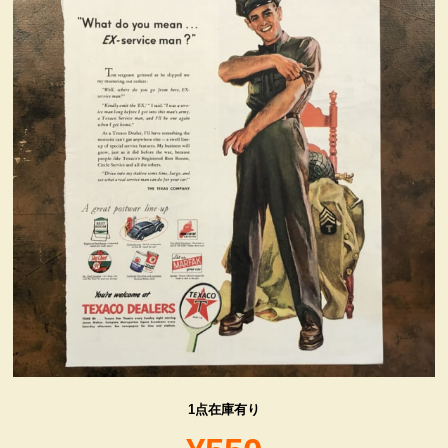
ヴィンテージ・グッズ
LIFE誌 企業広告切り抜き
ファイヤーキング他
コカコーラ・グッズ
カンパニー・グッズ
キャラクター・グッズ
喫煙具
1点在庫有り