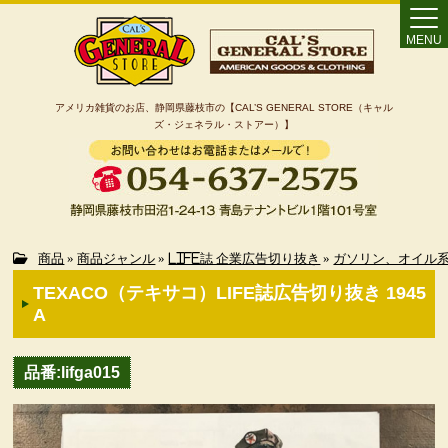
MENU
アメリカ雑貨のお店、静岡県藤枝市の【CAL’S GENERAL STORE（キャル
ズ・ジェネラル・ストアー）】
Home
商品
»
商品ジャンル
»
LIFE誌 企業広告切り抜き
»
ガソリン、オイル
TEXACO（テキサコ）LIFE誌広告切り抜き 1945
カート
A
特定商取引法に基づく表記
品番:lifga015
カテゴリー検索