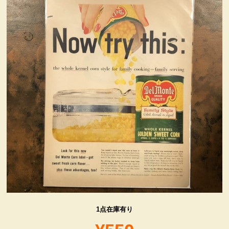
ヴィンテージ・グッズ
LIFE誌 企業広告切り抜き
ファイヤーキング他
コカコーラ・グッズ
カンパニー・グッズ
キャラクター・グッズ
喫煙具
1点在庫有り