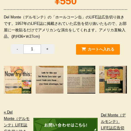
¥550
服飾小物雑貨
Del Monte（デルモンテ）の「ホールコーン缶」のLIFE誌広告切り抜き
です。1957年のLIFE誌に掲載されていた広告を切り抜いたもので、お部
屋に一枚貼るだけでアメリカンな演出をしてくれます。アメリカ直輸入
品。(約H36×Ｗ27cm)
« Del
Del Monte（デ
Monte（デルモ
ルモンテ）
ンテ）LIFE誌
LIFE誌広告切