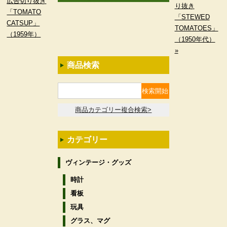
広告切り抜き
り抜き
「TOMATO
「STEWED
CATSUP」
TOMATOES」
（1959年）
（1950年代）
»
商品検索
商品カテゴリー複合検索>
カテゴリー
ヴィンテージ・グッズ
時計
看板
玩具
グラス、マグ