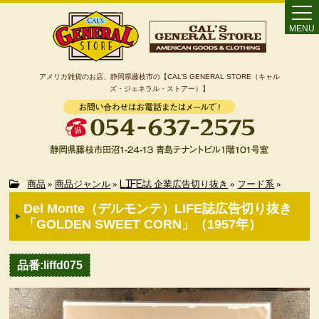
MENU
アメリカ雑貨のお店、静岡県藤枝市の【CAL’S GENERAL STORE（キャル
ズ・ジェネラル・ストアー）】
Home
商品
»
商品ジャンル
»
LIFE誌 企業広告切り抜き
»
フード系
»
Del Monte（デルモンテ）LIFE誌広告切り抜き
カート
「GOLDEN SWEET CORN」（1957年）
特定商取引法に基づく表記
品番:liffd075
カテゴリー検索